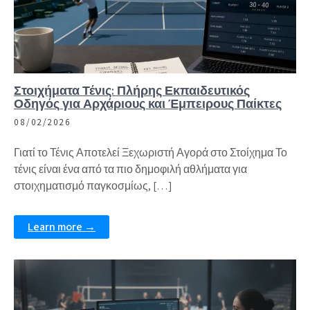
Στοιχήματα Τένις: Πλήρης Εκπαιδευτικός
Οδηγός για Αρχάριους και Έμπειρους Παίκτες
08/02/2026
Γιατί το Τένις Αποτελεί Ξεχωριστή Αγορά στο Στοίχημα Το
τένις είναι ένα από τα πιο δημοφιλή αθλήματα για
στοιχηματισμό παγκοσμίως, […]
Learn more →