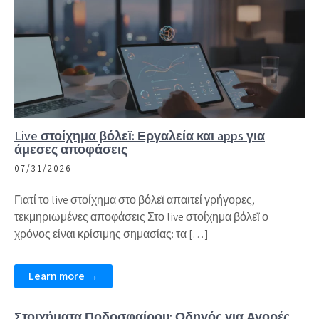
Live στοίχημα βόλεϊ: Εργαλεία και apps για
άμεσες αποφάσεις
07/31/2026
Γιατί το live στοίχημα στο βόλεϊ απαιτεί γρήγορες,
τεκμηριωμένες αποφάσεις Στο live στοίχημα βόλεϊ ο
χρόνος είναι κρίσιμης σημασίας: τα […]
Learn more →
Στοιχήματα Ποδοσφαίρου: Οδηγός για Αγορές,