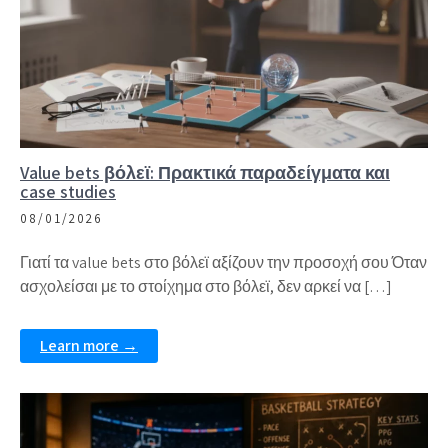
Value bets βόλεϊ: Πρακτικά παραδείγματα και
case studies
08/01/2026
Γιατί τα value bets στο βόλεϊ αξίζουν την προσοχή σου Όταν
ασχολείσαι με το στοίχημα στο βόλεϊ, δεν αρκεί να […]
Learn more →