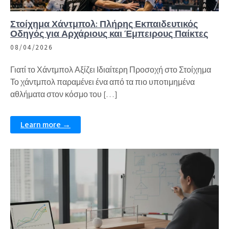
Στοίχημα Χάντμπολ: Πλήρης Εκπαιδευτικός
Οδηγός για Αρχάριους και Έμπειρους Παίκτες
08/04/2026
Γιατί το Χάντμπολ Αξίζει Ιδιαίτερη Προσοχή στο Στοίχημα
Το χάντμπολ παραμένει ένα από τα πιο υποτιμημένα
αθλήματα στον κόσμο του […]
Learn more →