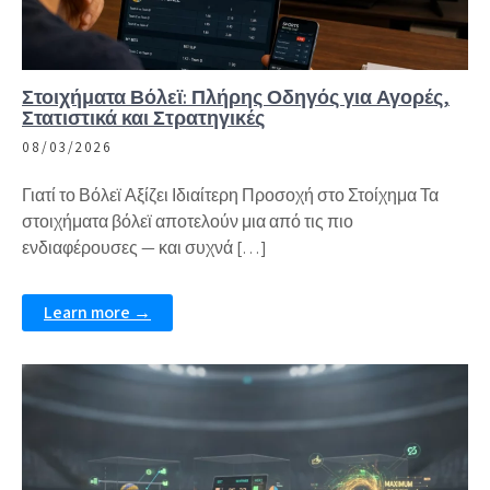
Στοιχήματα Βόλεϊ: Πλήρης Οδηγός για Αγορές,
Στατιστικά και Στρατηγικές
08/03/2026
Γιατί το Βόλεϊ Αξίζει Ιδιαίτερη Προσοχή στο Στοίχημα Τα
στοιχήματα βόλεϊ αποτελούν μια από τις πιο
ενδιαφέρουσες — και συχνά […]
Learn more →