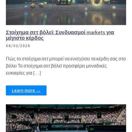
Στοίχημα σετ βόλεϊ: Συνδυασμοί markets για
μέγιστο κέρδος
08/03/2026
Πώς το στοίχημα σετ μπορεί να ενισχύσει τα κέρδη σας στο
βόλει Το στοίχημα σετ βόλεϊ προσφέρει μοναδικές
ευκαιρίες για […]
Learn more →