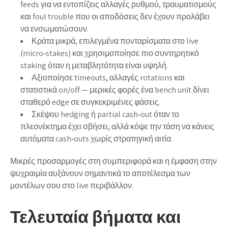
feeds για να εντοπίζεις αλλαγές ρυθμού, τραυματισμούς
και foul trouble που οι αποδόσεις δεν έχουν προλάβει
να ενσωματώσουν.
Κράτα μικρά, επιλεγμένα πονταρίσματα στο live
(micro‑stakes) και χρησιμοποίησε πιο συντηρητικό
staking όταν η μεταβλητότητα είναι υψηλή.
Αξιοποίησε timeouts, αλλαγές rotations και
στατιστικά on/off — μερικές φορές ένα bench unit δίνει
σταθερό edge σε συγκεκριμένες φάσεις.
Σκέψου hedging ή partial cash‑out όταν το
πλεονέκτημα έχει σβήσει, αλλά κόψε την τάση να κάνεις
αυτόματα cash‑outs χωρίς στρατηγική αιτία.
Μικρές προσαρμογές στη συμπεριφορά και η έμφαση στην
ψυχραιμία αυξάνουν σημαντικά το αποτέλεσμα των
μοντέλων σου στο live περιβάλλον.
Τελευταία βήματα και