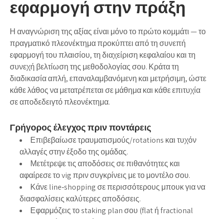
εφαρμογή στην πράξη
Η αναγνώριση της αξίας είναι μόνο το πρώτο κομμάτι — το
πραγματικό πλεονέκτημα προκύπτει από τη συνεπή
εφαρμογή του πλαισίου, τη διαχείριση κεφαλαίου και τη
συνεχή βελτίωση της μεθοδολογίας σου. Κράτα τη
διαδικασία απλή, επαναλαμβανόμενη και μετρήσιμη, ώστε
κάθε λάθος να μετατρέπεται σε μάθημα και κάθε επιτυχία
σε αποδεδειγτό πλεονέκτημα.
Γρήγορος έλεγχος πριν ποντάρεις
Επιβεβαίωσε τραυματισμούς/rotations και τυχόν
αλλαγές στην έξοδο της ομάδας.
Μετέτρεψε τις αποδόσεις σε πιθανότητες και
αφαίρεσε το vig πριν συγκρίνεις με το μοντέλο σου.
Κάνε line‑shopping σε περισσότερους μπουκ για να
διασφαλίσεις καλύτερες αποδόσεις.
Εφαρμόζεις το staking plan σου (flat ή fractional