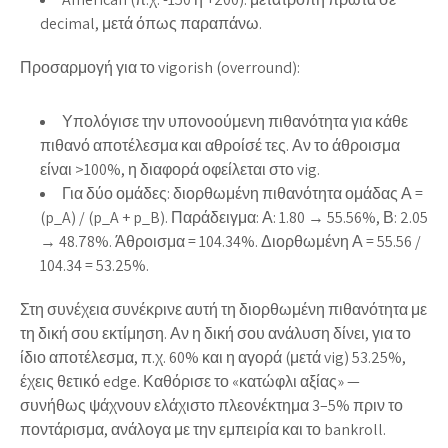
decimal, μετά όπως παραπάνω.
Προσαρμογή για το vigorish (overround):
Υπολόγισε την υπονοούμενη πιθανότητα για κάθε
πιθανό αποτέλεσμα και αθροίσέ τες. Αν το άθροισμα
είναι >100%, η διαφορά οφείλεται στο vig.
Για δύο ομάδες: διορθωμένη πιθανότητα ομάδας Α =
(p_A) / (p_A + p_B). Παράδειγμα: Α: 1.80 → 55.56%, Β: 2.05
→ 48.78%. Άθροισμα = 104.34%. Διορθωμένη Α = 55.56 /
104.34 = 53.25%.
Στη συνέχεια συνέκρινε αυτή τη διορθωμένη πιθανότητα με
τη δική σου εκτίμηση. Αν η δική σου ανάλυση δίνει, για το
ίδιο αποτέλεσμα, π.χ. 60% και η αγορά (μετά vig) 53.25%,
έχεις θετικό edge. Καθόρισε το «κατώφλι αξίας» —
συνήθως ψάχνουν ελάχιστο πλεονέκτημα 3–5% πριν το
ποντάρισμα, ανάλογα με την εμπειρία και το bankroll.