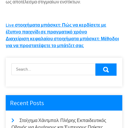
ως αποτέλεσμα στιγμιαίων ενστίκτων.
Post
Live στοιχήματα μπάσκετ: Πώς να κερδίσετε με
έξυπνο παιχνίδι σε πραγματικό χρόνο
navigation
Διαχείριση κεφαλαίου στοιχήματα μπάσκετ: Μέθοδοι
για να προστατέψετε το μπάτζετ σας
Recent Posts
Στοίχημα Χάντμπολ: Πλήρης Εκπαιδευτικός
Οδηγός για Αρχάριους και Έμπειρους Παίκτες