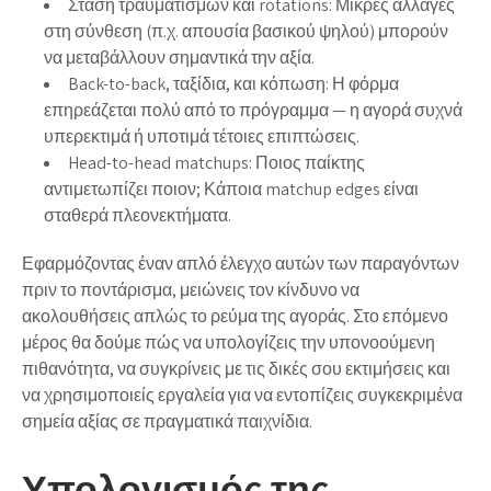
Στάση τραυματισμών και rotations: Μικρές αλλαγές
στη σύνθεση (π.χ. απουσία βασικού ψηλού) μπορούν
να μεταβάλλουν σημαντικά την αξία.
Back-to-back, ταξίδια, και κόπωση: Η φόρμα
επηρεάζεται πολύ από το πρόγραμμα — η αγορά συχνά
υπερεκτιμά ή υποτιμά τέτοιες επιπτώσεις.
Head-to-head matchups: Ποιος παίκτης
αντιμετωπίζει ποιον; Κάποια matchup edges είναι
σταθερά πλεονεκτήματα.
Εφαρμόζοντας έναν απλό έλεγχο αυτών των παραγόντων
πριν το ποντάρισμα, μειώνεις τον κίνδυνο να
ακολουθήσεις απλώς το ρεύμα της αγοράς. Στο επόμενο
μέρος θα δούμε πώς να υπολογίζεις την υπονοούμενη
πιθανότητα, να συγκρίνεις με τις δικές σου εκτιμήσεις και
να χρησιμοποιείς εργαλεία για να εντοπίζεις συγκεκριμένα
σημεία αξίας σε πραγματικά παιχνίδια.
Υπολογισμός της