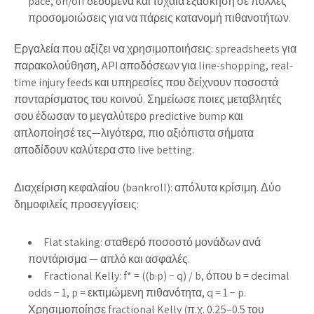
pace, on/off δεδομένα και τυχαία εξάσκηση σε πολλές
προσομοιώσεις για να πάρεις κατανομή πιθανοτήτων.
Εργαλεία που αξίζει να χρησιμοποιήσεις: spreadsheets για
παρακολούθηση, API αποδόσεων για line-shopping, real-
time injury feeds και υπηρεσίες που δείχνουν ποσοστά
πονταρίσματος του κοινού. Σημείωσε ποιες μεταβλητές
σου έδωσαν το μεγαλύτερο predictive bump και
απλοποίησέ τες—λιγότερα, πιο αξιόπιστα σήματα
αποδίδουν καλύτερα στο live betting.
Διαχείριση κεφαλαίου (bankroll): απόλυτα κρίσιμη. Δύο
δημοφιλείς προσεγγίσεις:
Flat staking: σταθερό ποσοστό μονάδων ανά
ποντάρισμα — απλό και ασφαλές.
Fractional Kelly: f* = ((b·p) − q) / b, όπου b = decimal
odds − 1, p = εκτιμώμενη πιθανότητα, q = 1 − p.
Χρησιμοποίησε fractional Kelly (π.χ. 0.25–0.5 του