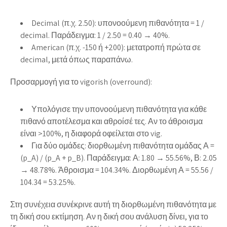
Decimal (π.χ. 2.50): υπονοούμενη πιθανότητα = 1 /
decimal. Παράδειγμα: 1 / 2.50 = 0.40 → 40%.
American (π.χ. -150 ή +200): μετατροπή πρώτα σε
decimal, μετά όπως παραπάνω.
Προσαρμογή για το vigorish (overround):
Υπολόγισε την υπονοούμενη πιθανότητα για κάθε
πιθανό αποτέλεσμα και αθροίσέ τες. Αν το άθροισμα
είναι >100%, η διαφορά οφείλεται στο vig.
Για δύο ομάδες: διορθωμένη πιθανότητα ομάδας Α =
(p_A) / (p_A + p_B). Παράδειγμα: Α: 1.80 → 55.56%, Β: 2.05
→ 48.78%. Άθροισμα = 104.34%. Διορθωμένη Α = 55.56 /
104.34 = 53.25%.
Στη συνέχεια συνέκρινε αυτή τη διορθωμένη πιθανότητα με
τη δική σου εκτίμηση. Αν η δική σου ανάλυση δίνει, για το