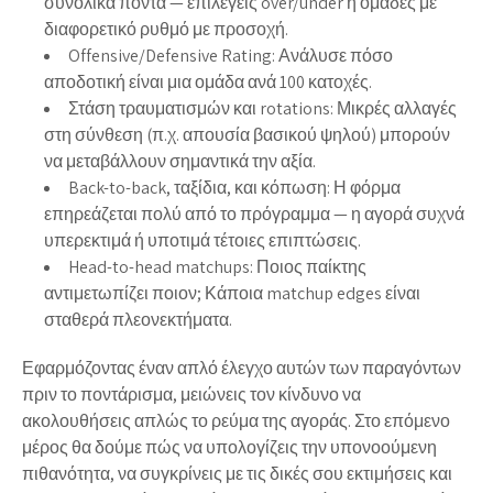
συνολικά πόντα — επιλέγεις over/under ή ομάδες με
διαφορετικό ρυθμό με προσοχή.
Offensive/Defensive Rating: Ανάλυσε πόσο
αποδοτική είναι μια ομάδα ανά 100 κατοχές.
Στάση τραυματισμών και rotations: Μικρές αλλαγές
στη σύνθεση (π.χ. απουσία βασικού ψηλού) μπορούν
να μεταβάλλουν σημαντικά την αξία.
Back-to-back, ταξίδια, και κόπωση: Η φόρμα
επηρεάζεται πολύ από το πρόγραμμα — η αγορά συχνά
υπερεκτιμά ή υποτιμά τέτοιες επιπτώσεις.
Head-to-head matchups: Ποιος παίκτης
αντιμετωπίζει ποιον; Κάποια matchup edges είναι
σταθερά πλεονεκτήματα.
Εφαρμόζοντας έναν απλό έλεγχο αυτών των παραγόντων
πριν το ποντάρισμα, μειώνεις τον κίνδυνο να
ακολουθήσεις απλώς το ρεύμα της αγοράς. Στο επόμενο
μέρος θα δούμε πώς να υπολογίζεις την υπονοούμενη
πιθανότητα, να συγκρίνεις με τις δικές σου εκτιμήσεις και