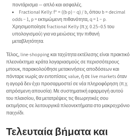
ποντάρισμα — απλό και ασφαλές.
Fractional Kelly: f* = ((b·p) − q) / b, όπου b = decimal
odds − 1, p = εκτιμώμενη πιθανότητα, q = 1 − p.
Χρησιμοποίησε fractional Kelly (π.χ. 0.25–0.5 του
υπολογισμού) για να μειώσεις την πιθανή
μεταβλητότητα.
Τέλος, line-shopping και ταχύτητα εκτέλεσης είναι πρακτικό
πλεονέκτημα: κράτα λογαριασμούς σε περισσότερους
μπουκ, παρακολούθησε μετακινήσεις αποδόσεων και
πόνταρε νωρίς αν εντοπίσεις value, ή σε live markets όταν
η αγορά δεν έχει προσαρμοστεί σε νέα πληροφόρηση (π.χ.
απρόσμενη απουσία). Με συστηματική εφαρμογή αυτού
του πλαισίου, θα μετατρέψεις τις θεωρητικές σου
εκτιμήσεις σε λειτουργικά πλεονεκτήματα στο μακροχρόνιο
παιχνίδι.
Τελευταία βήματα και