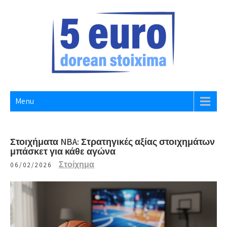
Skip
to
content
5 EURO DOREAN STOIXIMA
Website
Menu
Στοιχήματα NBA: Στρατηγικές αξίας στοιχημάτων
μπάσκετ για κάθε αγώνα
Στοίχημα
06/02/2026