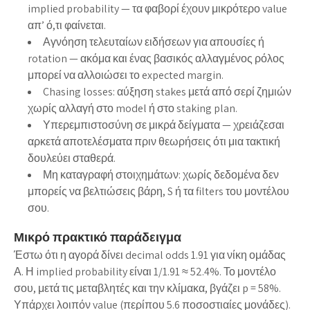
implied probability — τα φαβορί έχουν μικρότερο value
απ’ ό,τι φαίνεται.
Αγνόηση τελευταίων ειδήσεων για απουσίες ή
rotation — ακόμα και ένας βασικός αλλαγμένος ρόλος
μπορεί να αλλοιώσει το expected margin.
Chasing losses: αύξηση stakes μετά από σερί ζημιών
χωρίς αλλαγή στο model ή στο staking plan.
Υπερεμπιστοσύνη σε μικρά δείγματα — χρειάζεσαι
αρκετά αποτελέσματα πριν θεωρήσεις ότι μια τακτική
δουλεύει σταθερά.
Μη καταγραφή στοιχημάτων: χωρίς δεδομένα δεν
μπορείς να βελτιώσεις βάρη, S ή τα filters του μοντέλου
σου.
Μικρό πρακτικό παράδειγμα
Έστω ότι η αγορά δίνει decimal odds 1.91 για νίκη ομάδας
Α. Η implied probability είναι 1/1.91 ≈ 52.4%. Το μοντέλο
σου, μετά τις μεταβλητές και την κλίμακα, βγάζει p = 58%.
Υπάρχει λοιπόν value (περίπου 5.6 ποσοστιαίες μονάδες).