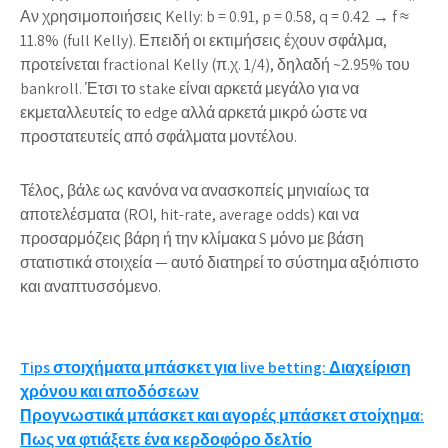
Αν χρησιμοποιήσεις Kelly: b = 0.91, p = 0.58, q = 0.42 → f ≈
11.8% (full Kelly). Επειδή οι εκτιμήσεις έχουν σφάλμα,
προτείνεται fractional Kelly (π.χ. 1/4), δηλαδή ~2.95% του
bankroll. Έτσι το stake είναι αρκετά μεγάλο για να
εκμεταλλευτείς το edge αλλά αρκετά μικρό ώστε να
προστατευτείς από σφάλματα μοντέλου.
Τέλος, βάλε ως κανόνα να ανασκοπείς μηνιαίως τα
αποτελέσματα (ROI, hit-rate, average odds) και να
προσαρμόζεις βάρη ή την κλίμακα S μόνο με βάση
στατιστικά στοιχεία — αυτό διατηρεί το σύστημα αξιόπιστο
και αναπτυσσόμενο.
Post
Tips στοιχήματα μπάσκετ για live betting: Διαχείριση
χρόνου και αποδόσεων
navigation
Προγνωστικά μπάσκετ και αγορές μπάσκετ στοίχημα:
Πως να φτιάξετε ένα κερδοφόρο δελτίο