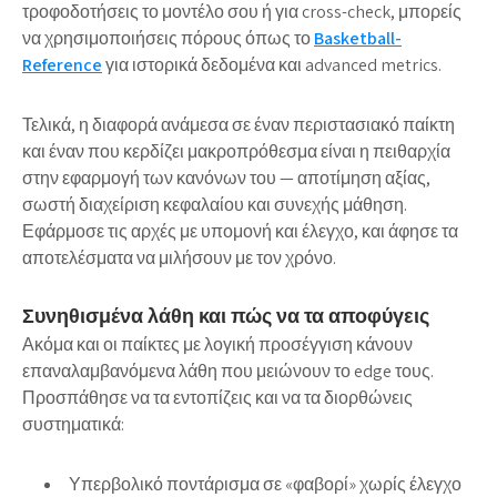
τροφοδοτήσεις το μοντέλο σου ή για cross-check, μπορείς
να χρησιμοποιήσεις πόρους όπως το
Basketball-
Reference
για ιστορικά δεδομένα και advanced metrics.
Τελικά, η διαφορά ανάμεσα σε έναν περιστασιακό παίκτη
και έναν που κερδίζει μακροπρόθεσμα είναι η πειθαρχία
στην εφαρμογή των κανόνων του — αποτίμηση αξίας,
σωστή διαχείριση κεφαλαίου και συνεχής μάθηση.
Εφάρμοσε τις αρχές με υπομονή και έλεγχο, και άφησε τα
αποτελέσματα να μιλήσουν με τον χρόνο.
Συνηθισμένα λάθη και πώς να τα αποφύγεις
Ακόμα και οι παίκτες με λογική προσέγγιση κάνουν
επαναλαμβανόμενα λάθη που μειώνουν το edge τους.
Προσπάθησε να τα εντοπίζεις και να τα διορθώνεις
συστηματικά:
Υπερβολικό ποντάρισμα σε «φαβορί» χωρίς έλεγχο