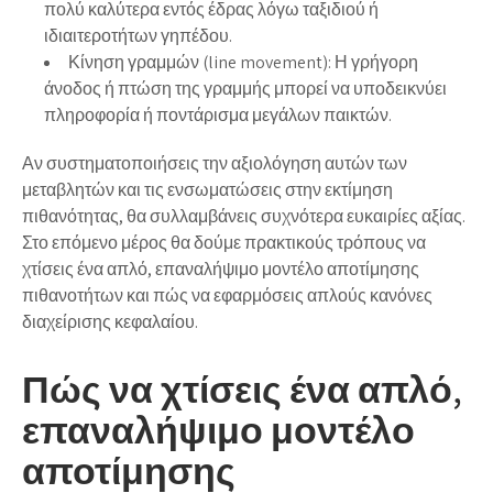
πολύ καλύτερα εντός έδρας λόγω ταξιδιού ή
ιδιαιτεροτήτων γηπέδου.
Κίνηση γραμμών (line movement): Η γρήγορη
άνοδος ή πτώση της γραμμής μπορεί να υποδεικνύει
πληροφορία ή ποντάρισμα μεγάλων παικτών.
Αν συστηματοποιήσεις την αξιολόγηση αυτών των
μεταβλητών και τις ενσωματώσεις στην εκτίμηση
πιθανότητας, θα συλλαμβάνεις συχνότερα ευκαιρίες αξίας.
Στο επόμενο μέρος θα δούμε πρακτικούς τρόπους να
χτίσεις ένα απλό, επαναλήψιμο μοντέλο αποτίμησης
πιθανοτήτων και πώς να εφαρμόσεις απλούς κανόνες
διαχείρισης κεφαλαίου.
Πώς να χτίσεις ένα απλό,
επαναλήψιμο μοντέλο
αποτίμησης