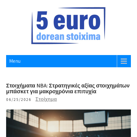
Skip
to
content
5 EURO DOREAN STOIXIMA
Website
Menu
Στοιχήματα NBA: Στρατηγικές αξίας στοιχημάτων
μπάσκετ για μακροχρόνια επιτυχία
Στοίχημα
06/25/2026