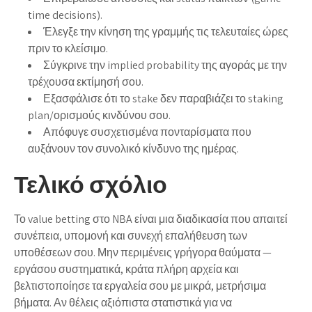
time decisions).
Έλεγξε την κίνηση της γραμμής τις τελευταίες ώρες
πριν το κλείσιμο.
Σύγκρινε την implied probability της αγοράς με την
τρέχουσα εκτίμησή σου.
Εξασφάλισε ότι το stake δεν παραβιάζει το staking
plan/ορισμούς κινδύνου σου.
Απόφυγε συσχετισμένα πονταρίσματα που
αυξάνουν τον συνολικό κίνδυνο της ημέρας.
Τελικό σχόλιο
Το value betting στο NBA είναι μια διαδικασία που απαιτεί
συνέπεια, υπομονή και συνεχή επαλήθευση των
υποθέσεων σου. Μην περιμένεις γρήγορα θαύματα —
εργάσου συστηματικά, κράτα πλήρη αρχεία και
βελτιστοποίησε τα εργαλεία σου με μικρά, μετρήσιμα
βήματα. Αν θέλεις αξιόπιστα στατιστικά για να