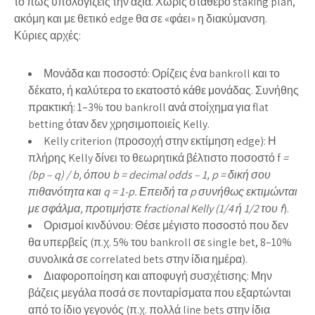
το πώς υπολογίζεις την αξία. Χωρίς σταθερό staking plan,
ακόμη και με θετικό edge θα σε «φάει» η διακύμανση.
Κύριες αρχές:
Μονάδα και ποσοστό: Ορίζεις ένα bankroll και το
δέκατο, ή καλύτερα το εκατοστό κάθε μονάδας. Συνήθης
πρακτική: 1–3% του bankroll ανά στοίχημα για flat
betting όταν δεν χρησιμοποιείς Kelly.
Kelly criterion (προσοχή στην εκτίμηση edge): Η
πλήρης Kelly δίνει το θεωρητικά βέλτιστο ποσοστό f
=
(bp – q) / b, όπου b = decimal odds – 1, p = δική σου
πιθανότητα και q = 1-p. Επειδή τα p συνήθως εκτιμώνται
με σφάλμα, προτιμήστε fractional Kelly (1/4 ή 1/2 του f
).
Ορισμοί κινδύνου: Θέσε μέγιστο ποσοστό που δεν
θα υπερβείς (π.χ. 5% του bankroll σε single bet, 8–10%
συνολικά σε correlated bets στην ίδια ημέρα).
Διαφοροποίηση και αποφυγή συσχέτισης: Μην
βάζεις μεγάλα ποσά σε πονταρίσματα που εξαρτώνται
από το ίδιο γεγονός (π.χ. πολλά line bets στην ίδια