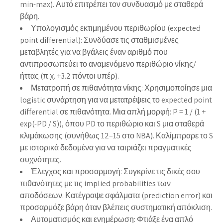
min-max). Αυτό επιτρέπει τον συνδυασμό με σταθερά
βάρη.
Υπολογισμός εκτιμημένου περιθωρίου (expected
point differential): Συνδύασε τις σταθμισμένες
μεταβλητές για να βγάλεις έναν αριθμό που
αντιπροσωπεύει το αναμενόμενο περιθώριο νίκης/
ήττας (π.χ. +3.2 πόντοι υπέρ).
Μετατροπή σε πιθανότητα νίκης: Χρησιμοποίησε μια
logistic συνάρτηση για να μετατρέψεις το expected point
differential σε πιθανότητα. Μια απλή μορφή: P = 1 / (1 +
exp(-PD / S)), όπου PD το περιθώριο και S μια σταθερά
κλιμάκωσης (συνήθως 12–15 στο NBA). Καλίμπραρε το S
με ιστορικά δεδομένα για να ταιριάζει πραγματικές
συχνότητες.
Έλεγχος και προσαρμογή: Συγκρίνε τις δικές σου
πιθανότητες με τις implied probabilities των
αποδόσεων. Κατέγραψε σφάλματα (prediction error) και
προσαρμόζε βάρη όταν βλέπεις συστηματική απόκλιση.
Αυτοματισμός και ενημέρωση: Φτιάξε ένα απλό