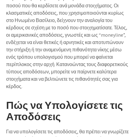
ποσού που θα κερδίσετε ανά μονάδα στοιχήματος. Οι
κλασματικές αποδόσεις, που χρησιμοποιούνται κυρίως
στο Ηνωμένο Βασίλειο, δείχνουν την αναλογία του
κέρδους σε σχέση με το ποσό που στοιχηματίσατε. Τέλος,
οι αμερικανικές αποδόσεις, γνωστές και ως “moneyline”,
ενδέχεται να είναι θετικές ή αρνητικές και αποτυπώνουν
την στήριξη ή την αναμενόμενη πιθανότητα νίκης μέσω
ενός τρόπου υπολογισμού που μπορεί να φαίνεται
περίπλοκος στην αρχή. Κατανοώντας τους διαφορετικούς
τύπους αποδόσεων, μπορείτε να παίρνετε καλύτερα
στοιχήματα και να βελτιώνετε τις πιθανότητές σας για
κέρδος.
Πώς να Υπολογίσετε τις
Αποδόσεις
Για να υπολογίσετε τις αποδόσεις, θα πρέπει να γνωρίζετε