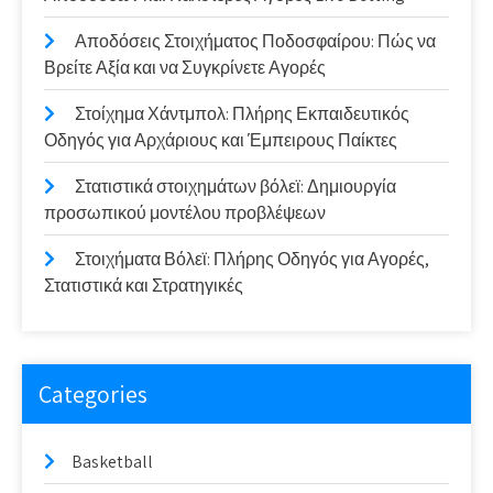
Αποδόσεις Στοιχήματος Ποδοσφαίρου: Πώς να
Βρείτε Αξία και να Συγκρίνετε Αγορές
Στοίχημα Χάντμπολ: Πλήρης Εκπαιδευτικός
Οδηγός για Αρχάριους και Έμπειρους Παίκτες
Στατιστικά στοιχημάτων βόλεϊ: Δημιουργία
προσωπικού μοντέλου προβλέψεων
Στοιχήματα Βόλεϊ: Πλήρης Οδηγός για Αγορές,
Στατιστικά και Στρατηγικές
Categories
Basketball