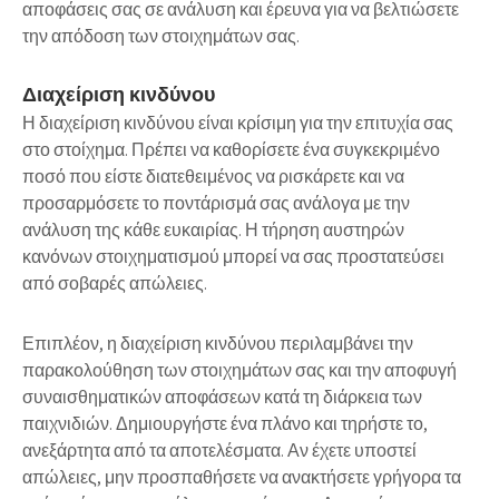
αποφάσεις σας σε ανάλυση και έρευνα για να βελτιώσετε
την απόδοση των στοιχημάτων σας.
Διαχείριση κινδύνου
Η διαχείριση κινδύνου είναι κρίσιμη για την επιτυχία σας
στο στοίχημα. Πρέπει να καθορίσετε ένα συγκεκριμένο
ποσό που είστε διατεθειμένος να ρισκάρετε και να
προσαρμόσετε το ποντάρισμά σας ανάλογα με την
ανάλυση της κάθε ευκαιρίας. Η τήρηση αυστηρών
κανόνων στοιχηματισμού μπορεί να σας προστατεύσει
από σοβαρές απώλειες.
Επιπλέον, η διαχείριση κινδύνου περιλαμβάνει την
παρακολούθηση των στοιχημάτων σας και την αποφυγή
συναισθηματικών αποφάσεων κατά τη διάρκεια των
παιχνιδιών. Δημιουργήστε ένα πλάνο και τηρήστε το,
ανεξάρτητα από τα αποτελέσματα. Αν έχετε υποστεί
απώλειες, μην προσπαθήσετε να ανακτήσετε γρήγορα τα