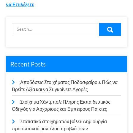
να Επιλέξετε
Recent Posts
Αποδόσεις Στοιχήματος Ποδοσφαίρου: Πώς να
Βρείτε Αξία και να Συγκρίνετε Αγορές
Στοίχημα Χάντμπολ: Πλήρης Εκπαιδευτικός
Οδηγός για Αρχάριους και Έμπειρους Παίκτες
Στατιστικά στοιχημάτων βόλεϊ: Δημιουργία
προσωπικού μοντέλου προβλέψεων