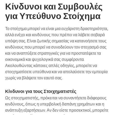
Κίνδυνοι και Συμβουλές
για Υπεύθυνο Στοίχημα
Το στοίχημα μπορεί να είναι μια ευχάριστη δραστηριότητα,
αλλά ενέχει και κινδύνους που πρέπει να λάβετε σοβαρά
υπόψη σας. Είναι ζωτικής σημασίας να κατανοήσετε τους
κινδύνους που μπορεί να συνοδεύουν τον στοχασμό σας
και να αναπτύξετε στρατηγικές για να προστατέψετε τα
οικονομικά και ψυχολογικά σας συμφέροντα.
Ακολουθώντας κάποιες απλές οδηγίες, μπορείτε να
στοιχηματίσετε υπεύθυνα και να απολαύσετε την εμπειρία
χωρίς να βλάψετε τον εαυτό σας.
Κίνδυνοι για τους Στοιχηματιστές
Ως στοιχηματιστής, πρόκειται να συναντήσετε διάφορους
κινδύνους, όπως η υπερβολική δαπάνη χρημάτων και η
ανάπτυξη εξαρτήσεων. Αν δεν είστε προσεκτικοί, μπορείτε