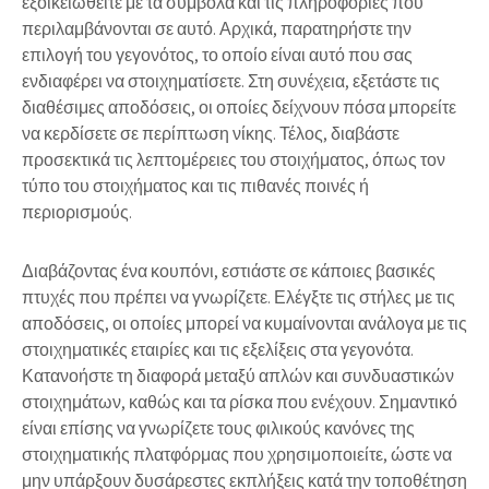
εξοικειωθείτε με τα σύμβολα και τις πληροφορίες που
περιλαμβάνονται σε αυτό. Αρχικά, παρατηρήστε την
επιλογή του γεγονότος, το οποίο είναι αυτό που σας
ενδιαφέρει να στοιχηματίσετε. Στη συνέχεια, εξετάστε τις
διαθέσιμες αποδόσεις, οι οποίες δείχνουν πόσα μπορείτε
να κερδίσετε σε περίπτωση νίκης. Τέλος, διαβάστε
προσεκτικά τις λεπτομέρειες του στοιχήματος, όπως τον
τύπο του στοιχήματος και τις πιθανές ποινές ή
περιορισμούς.
Διαβάζοντας ένα κουπόνι, εστιάστε σε κάποιες βασικές
πτυχές που πρέπει να γνωρίζετε. Ελέγξτε τις στήλες με τις
αποδόσεις, οι οποίες μπορεί να κυμαίνονται ανάλογα με τις
στοιχηματικές εταιρίες και τις εξελίξεις στα γεγονότα.
Κατανοήστε τη διαφορά μεταξύ απλών και συνδυαστικών
στοιχημάτων, καθώς και τα ρίσκα που ενέχουν. Σημαντικό
είναι επίσης να γνωρίζετε τους φιλικούς κανόνες της
στοιχηματικής πλατφόρμας που χρησιμοποιείτε, ώστε να
μην υπάρξουν δυσάρεστες εκπλήξεις κατά την τοποθέτηση