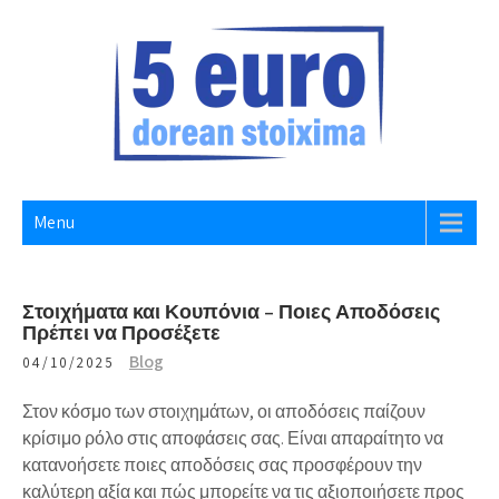
Skip
to
content
5 EURO DOREAN STOIXIMA
Website
Menu
Στοιχήματα και Κουπόνια – Ποιες Αποδόσεις
Πρέπει να Προσέξετε
Blog
04/10/2025
Στον κόσμο των στοιχημάτων, οι αποδόσεις παίζουν
κρίσιμο ρόλο στις αποφάσεις σας. Είναι απαραίτητο να
κατανοήσετε ποιες αποδόσεις σας προσφέρουν την
καλύτερη αξία και πώς μπορείτε να τις αξιοποιήσετε προς