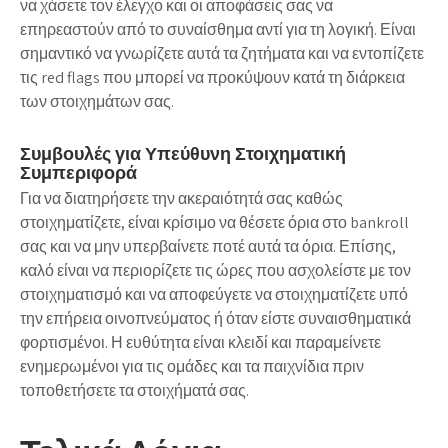
να χάσετε τον έλεγχο και οι αποφάσεις σας να
επηρεαστούν από το συναίσθημα αντί για τη λογική. Είναι
σημαντικό να γνωρίζετε αυτά τα ζητήματα και να εντοπίζετε
τις red flags που μπορεί να προκύψουν κατά τη διάρκεια
των στοιχημάτων σας.
Συμβουλές για Υπεύθυνη Στοιχηματική
Συμπεριφορά
Για να διατηρήσετε την ακεραιότητά σας καθώς
στοιχηματίζετε, είναι κρίσιμο να θέσετε όρια στο bankroll
σας και να μην υπερβαίνετε ποτέ αυτά τα όρια. Επίσης,
καλό είναι να περιορίζετε τις ώρες που ασχολείστε με τον
στοιχηματισμό και να αποφεύγετε να στοιχηματίζετε υπό
την επήρεια οινοπνεύματος ή όταν είστε συναισθηματικά
φορτισμένοι. Η ευθύτητα είναι κλειδί και παραμείνετε
ενημερωμένοι για τις ομάδες και τα παιχνίδια πριν
τοποθετήσετε τα στοιχήματά σας.