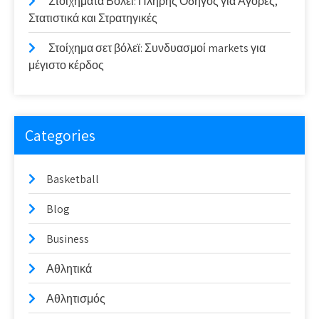
Στοιχήματα Βόλεϊ: Πλήρης Οδηγός για Αγορές,
Στατιστικά και Στρατηγικές
Στοίχημα σετ βόλεϊ: Συνδυασμοί markets για
μέγιστο κέρδος
Categories
Basketball
Blog
Business
Αθλητικά
Αθλητισμός