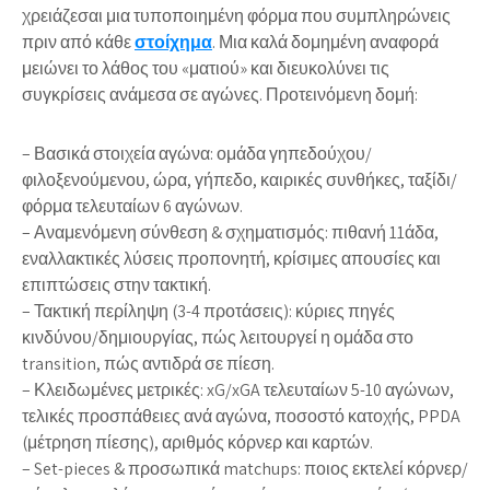
χρειάζεσαι μια τυποποιημένη φόρμα που συμπληρώνεις
πριν από κάθε
στοίχημα
. Μια καλά δομημένη αναφορά
μειώνει το λάθος του «ματιού» και διευκολύνει τις
συγκρίσεις ανάμεσα σε αγώνες. Προτεινόμενη δομή:
– Βασικά στοιχεία αγώνα: ομάδα γηπεδούχου/
φιλοξενούμενου, ώρα, γήπεδο, καιρικές συνθήκες, ταξίδι/
φόρμα τελευταίων 6 αγώνων.
– Αναμενόμενη σύνθεση & σχηματισμός: πιθανή 11άδα,
εναλλακτικές λύσεις προπονητή, κρίσιμες απουσίες και
επιπτώσεις στην τακτική.
– Τακτική περίληψη (3-4 προτάσεις): κύριες πηγές
κινδύνου/δημιουργίας, πώς λειτουργεί η ομάδα στο
transition, πώς αντιδρά σε πίεση.
– Κλειδωμένες μετρικές: xG/xGA τελευταίων 5-10 αγώνων,
τελικές προσπάθειες ανά αγώνα, ποσοστό κατοχής, PPDA
(μέτρηση πίεσης), αριθμός κόρνερ και καρτών.
– Set-pieces & προσωπικά matchups: ποιος εκτελεί κόρνερ/