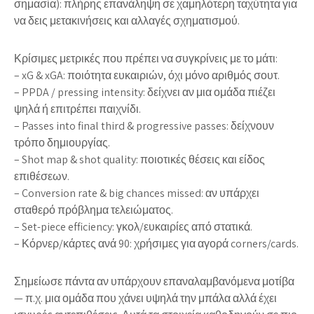
σημασία): πλήρης επανάληψη σε χαμηλότερη ταχύτητα για
να δεις μετακινήσεις και αλλαγές σχηματισμού.
Κρίσιμες μετρικές που πρέπει να συγκρίνεις με το μάτι:
– xG & xGA: ποιότητα ευκαιριών, όχι μόνο αριθμός σουτ.
– PPDA / pressing intensity: δείχνει αν μια ομάδα πιέζει
ψηλά ή επιτρέπει παιχνίδι.
– Passes into final third & progressive passes: δείχνουν
τρόπο δημιουργίας.
– Shot map & shot quality: ποιοτικές θέσεις και είδος
επιθέσεων.
– Conversion rate & big chances missed: αν υπάρχει
σταθερό πρόβλημα τελειώματος.
– Set-piece efficiency: γκολ/ευκαιρίες από στατικά.
– Κόρνερ/κάρτες ανά 90: χρήσιμες για αγορά corners/cards.
Σημείωσε πάντα αν υπάρχουν επαναλαμβανόμενα μοτίβα
— π.χ. μια ομάδα που χάνει υψηλά την μπάλα αλλά έχει