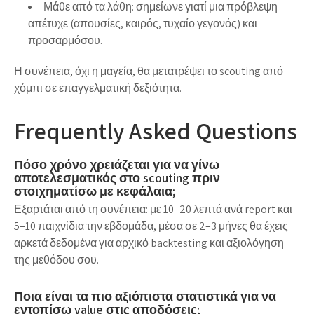
Μάθε από τα λάθη: σημείωνε γιατί μια πρόβλεψη
απέτυχε (απουσίες, καιρός, τυχαίο γεγονός) και
προσαρμόσου.
Η συνέπεια, όχι η μαγεία, θα μετατρέψει το scouting από
χόμπι σε επαγγελματική δεξιότητα.
Frequently Asked Questions
Πόσο χρόνο χρειάζεται για να γίνω
αποτελεσματικός στο scouting πριν
στοιχηματίσω με κεφάλαια;
Εξαρτάται από τη συνέπεια: με 10–20 λεπτά ανά report και
5–10 παιχνίδια την εβδομάδα, μέσα σε 2–3 μήνες θα έχεις
αρκετά δεδομένα για αρχικό backtesting και αξιολόγηση
της μεθόδου σου.
Ποια είναι τα πιο αξιόπιστα στατιστικά για να
εντοπίσω value στις αποδόσεις;