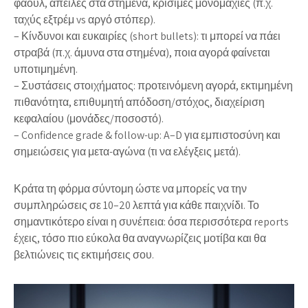
φάουλ, απειλές στα στημένα, κρίσιμες μονομαχίες (π.χ.
ταχύς εξτρέμ vs αργό στόπερ).
– Κίνδυνοι και ευκαιρίες (short bullets): τι μπορεί να πάει
στραβά (π.χ. άμυνα στα στημένα), ποια αγορά φαίνεται
υποτιμημένη.
– Συστάσεις στοιχήματος: προτεινόμενη αγορά, εκτιμημένη
πιθανότητα, επιθυμητή απόδοση/στόχος, διαχείριση
κεφαλαίου (μονάδες/ποσοστό).
– Confidence grade & follow-up: A–D για εμπιστοσύνη και
σημειώσεις για μετα-αγώνα (τι να ελέγξεις μετά).
Κράτα τη φόρμα σύντομη ώστε να μπορείς να την
συμπληρώσεις σε 10–20 λεπτά για κάθε παιχνίδι. Το
σημαντικότερο είναι η συνέπεια: όσα περισσότερα reports
έχεις, τόσο πιο εύκολα θα αναγνωρίζεις μοτίβα και θα
βελτιώνεις τις εκτιμήσεις σου.