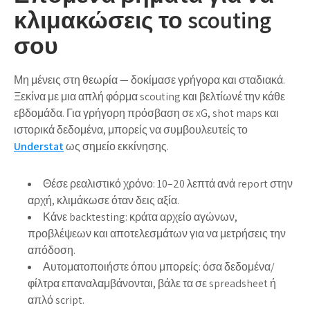
κλιμακώσεις το scouting
σου
Μη μένεις στη θεωρία — δοκίμασε γρήγορα και σταδιακά.
Ξεκίνα με μια απλή φόρμα scouting και βελτίωνέ την κάθε
εβδομάδα. Για γρήγορη πρόσβαση σε xG, shot maps και
ιστορικά δεδομένα, μπορείς να συμβουλευτείς το
Understat
ως σημείο εκκίνησης.
Θέσε ρεαλιστικό χρόνο: 10–20 λεπτά ανά report στην
αρχή, κλιμάκωσε όταν δεις αξία.
Κάνε backtesting: κράτα αρχείο αγώνων,
προβλέψεων και αποτελεσμάτων για να μετρήσεις την
απόδοση.
Αυτοματοποιήστε όπου μπορείς: όσα δεδομένα/
φίλτρα επαναλαμβάνονται, βάλε τα σε spreadsheet ή
απλό script.