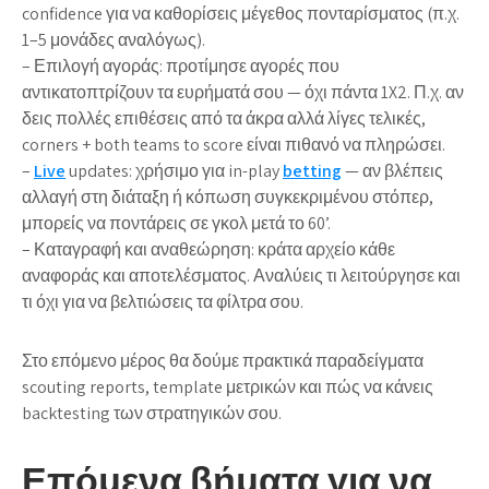
confidence για να καθορίσεις μέγεθος πονταρίσματος (π.χ.
1–5 μονάδες αναλόγως).
– Επιλογή αγοράς: προτίμησε αγορές που
αντικατοπτρίζουν τα ευρήματά σου — όχι πάντα 1X2. Π.χ. αν
δεις πολλές επιθέσεις από τα άκρα αλλά λίγες τελικές,
corners + both teams to score είναι πιθανό να πληρώσει.
–
Live
updates: χρήσιμο για in-play
betting
— αν βλέπεις
αλλαγή στη διάταξη ή κόπωση συγκεκριμένου στόπερ,
μπορείς να ποντάρεις σε γκολ μετά το 60’.
– Καταγραφή και αναθεώρηση: κράτα αρχείο κάθε
αναφοράς και αποτελέσματος. Αναλύεις τι λειτούργησε και
τι όχι για να βελτιώσεις τα φίλτρα σου.
Στο επόμενο μέρος θα δούμε πρακτικά παραδείγματα
scouting reports, template μετρικών και πώς να κάνεις
backtesting των στρατηγικών σου.
Επόμενα βήματα για να