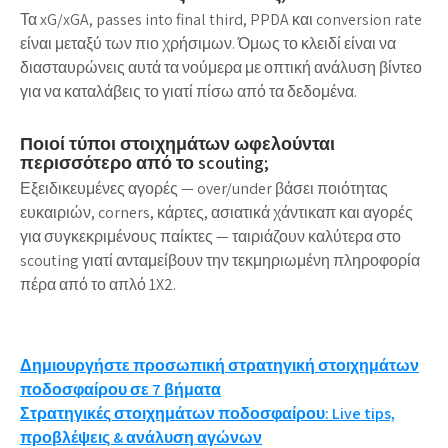
Τα xG/xGA, passes into final third, PPDA και conversion rate
είναι μεταξύ των πιο χρήσιμων. Όμως το κλειδί είναι να
διασταυρώνεις αυτά τα νούμερα με οπτική ανάλυση βίντεο
για να καταλάβεις το γιατί πίσω από τα δεδομένα.
Ποιοί τύποι στοιχημάτων ωφελούνται
περισσότερο από το scouting;
Εξειδικευμένες αγορές — over/under βάσει ποιότητας
ευκαιριών, corners, κάρτες, ασιατικά χάντικαπ και αγορές
για συγκεκριμένους παίκτες — ταιριάζουν καλύτερα στο
scouting γιατί ανταμείβουν την τεκμηριωμένη πληροφορία
πέρα από το απλό 1X2.
Post
Δημιουργήστε προσωπική στρατηγική στοιχημάτων
ποδοσφαίρου σε 7 βήματα
navigation
Στρατηγικές στοιχημάτων ποδοσφαίρου: Live tips,
προβλέψεις & ανάλυση αγώνων