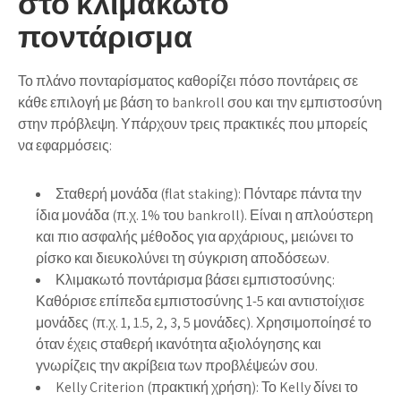
στο κλιμακωτό
ποντάρισμα
Το πλάνο πονταρίσματος καθορίζει πόσο ποντάρεις σε
κάθε επιλογή με βάση το bankroll σου και την εμπιστοσύνη
στην πρόβλεψη. Υπάρχουν τρεις πρακτικές που μπορείς
να εφαρμόσεις:
Σταθερή μονάδα (flat staking): Πόνταρε πάντα την
ίδια μονάδα (π.χ. 1% του bankroll). Είναι η απλούστερη
και πιο ασφαλής μέθοδος για αρχάριους, μειώνει το
ρίσκο και διευκολύνει τη σύγκριση αποδόσεων.
Κλιμακωτό ποντάρισμα βάσει εμπιστοσύνης:
Καθόρισε επίπεδα εμπιστοσύνης 1-5 και αντιστοίχισε
μονάδες (π.χ. 1, 1.5, 2, 3, 5 μονάδες). Χρησιμοποίησέ το
όταν έχεις σταθερή ικανότητα αξιολόγησης και
γνωρίζεις την ακρίβεια των προβλέψεών σου.
Kelly Criterion (πρακτική χρήση): Το Kelly δίνει το