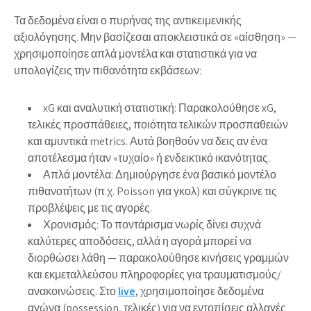
Τα δεδομένα είναι ο πυρήνας της αντικειμενικής
αξιολόγησης. Μην βασίζεσαι αποκλειστικά σε «αίσθηση» —
χρησιμοποίησε απλά μοντέλα και στατιστικά για να
υπολογίζεις την πιθανότητα εκβάσεων:
xG και αναλυτική στατιστική: Παρακολούθησε xG,
τελικές προσπάθειες, ποιότητα τελικών προσπαθειών
και αμυντικά metrics. Αυτά βοηθούν να δεις αν ένα
αποτέλεσμα ήταν «τυχαίο» ή ενδεικτικό ικανότητας.
Απλά μοντέλα: Δημιούργησε ένα βασικό μοντέλο
πιθανοτήτων (π.χ. Poisson για γκολ) και σύγκρινε τις
προβλέψεις με τις αγορές.
Χρονισμός: Το ποντάρισμα νωρίς δίνει συχνά
καλύτερες αποδόσεις, αλλά η αγορά μπορεί να
διορθώσει λάθη — παρακολούθησε κινήσεις γραμμών
και εκμεταλλεύσου πληροφορίες για τραυματισμούς/
ανακοινώσεις. Στο
live
, χρησιμοποίησε δεδομένα
αγώνα (possession, τελικές) για να εντοπίσεις αλλαγές