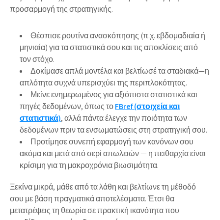
προσαρμογή της στρατηγικής.
Θέσπισε ρουτίνα ανασκόπησης (π.χ. εβδομαδιαία ή
μηνιαία) για τα στατιστικά σου και τις αποκλίσεις από
τον στόχο.
Δοκίμασε απλά μοντέλα και βελτίωσέ τα σταδιακά—η
απλότητα συχνά υπερισχύει της περιπλοκότητας.
Μείνε ενημερωμένος για αξιόπιστα στατιστικά και
πηγές δεδομένων, όπως το
FBref (στοιχεία και
στατιστικά)
, αλλά πάντα έλεγχε την ποιότητα των
δεδομένων πριν τα ενσωματώσεις στη στρατηγική σου.
Προτίμησε συνεπή εφαρμογή των κανόνων σου
ακόμα και μετά από σερί απωλειών — η πειθαρχία είναι
κρίσιμη για τη μακροχρόνια βιωσιμότητα.
Ξεκίνα μικρά, μάθε από τα λάθη και βελτίωνε τη μέθοδό
σου με βάση πραγματικά αποτελέσματα. Έτσι θα
μετατρέψεις τη θεωρία σε πρακτική ικανότητα που