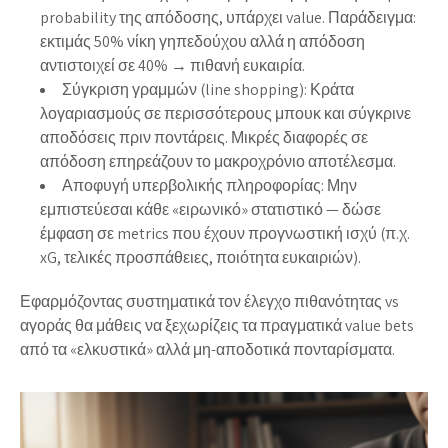
probability της απόδοσης, υπάρχει value. Παράδειγμα:
εκτιμάς 50% νίκη γηπεδούχου αλλά η απόδοση
αντιστοιχεί σε 40% → πιθανή ευκαιρία.
Σύγκριση γραμμών (line shopping): Κράτα
λογαριασμούς σε περισσότερους μπουκ και σύγκρινε
αποδόσεις πριν ποντάρεις. Μικρές διαφορές σε
απόδοση επηρεάζουν το μακροχρόνιο αποτέλεσμα.
Αποφυγή υπερβολικής πληροφορίας: Μην
εμπιστεύεσαι κάθε «ειρωνικό» στατιστικό — δώσε
έμφαση σε metrics που έχουν προγνωστική ισχύ (π.χ.
xG, τελικές προσπάθειες, ποιότητα ευκαιριών).
Εφαρμόζοντας συστηματικά τον έλεγχο πιθανότητας vs
αγοράς θα μάθεις να ξεχωρίζεις τα πραγματικά value bets
από τα «ελκυστικά» αλλά μη-αποδοτικά πονταρίσματα.