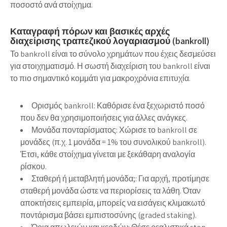
ποσοστό ανά στοίχημα.
Καταγραφή πόρων και βασικές αρχές
διαχείρισης τραπεζικού λογαριασμού (bankroll)
Το bankroll είναι το σύνολο χρημάτων που έχεις δεσμεύσει
για στοιχηματισμό. Η σωστή διαχείριση του bankroll είναι
το πιο σημαντικό κομμάτι για μακροχρόνια επιτυχία.
Ορισμός bankroll: Καθόρισε ένα ξεχωριστό ποσό
που δεν θα χρησιμοποιήσεις για άλλες ανάγκες.
Μονάδα πονταρίσματος: Χώρισε το bankroll σε
μονάδες (π.χ. 1 μονάδα = 1% του συνολικού bankroll).
Έτσι, κάθε στοίχημα γίνεται με ξεκάθαρη αναλογία
ρίσκου.
Σταθερή ή μεταβλητή μονάδα;: Για αρχή, προτίμησε
σταθερή μονάδα ώστε να περιορίσεις τα λάθη. Όταν
αποκτήσεις εμπειρία, μπορείς να εισάγεις κλιμακωτό
ποντάρισμα βάσει εμπιστοσύνης (graded staking).