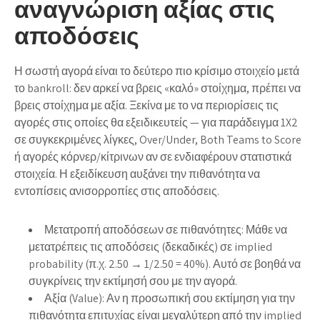
αναγνώριση αξίας στις
αποδόσεις
Η σωστή αγορά είναι το δεύτερο πιο κρίσιμο στοιχείο μετά
το bankroll: δεν αρκεί να βρεις «καλό» στοίχημα, πρέπει να
βρεις στοίχημα με αξία. Ξεκίνα με το να περιορίσεις τις
αγορές στις οποίες θα εξειδικευτείς — για παράδειγμα 1X2
σε συγκεκριμένες λίγκες, Over/Under, Both Teams to Score
ή αγορές κόρνερ/κίτρινων αν σε ενδιαφέρουν στατιστικά
στοιχεία. Η εξειδίκευση αυξάνει την πιθανότητα να
εντοπίσεις ανισορροπίες στις αποδόσεις.
Μετατροπή αποδόσεων σε πιθανότητες: Μάθε να
μετατρέπεις τις αποδόσεις (δεκαδικές) σε implied
probability (π.χ. 2.50 → 1/2.50 = 40%). Αυτό σε βοηθά να
συγκρίνεις την εκτίμησή σου με την αγορά.
Αξία (Value): Αν η προσωπική σου εκτίμηση για την
πιθανότητα επιτυχίας είναι μεγαλύτερη από την implied