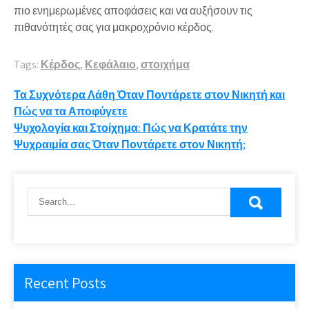
πιο ενημερωμένες αποφάσεις και να αυξήσουν τις
πιθανότητές σας για μακροχρόνιο κέρδος.
Tags:
Κέρδος
,
Κεφάλαιο
,
στοιχήμα
Post
Τα Συχνότερα Λάθη Όταν Ποντάρετε στον Νικητή και
Πώς να τα Αποφύγετε
navigation
Ψυχολογία και Στοίχημα: Πώς να Κρατάτε την
Ψυχραιμία σας Όταν Ποντάρετε στον Νικητή;
Recent Posts