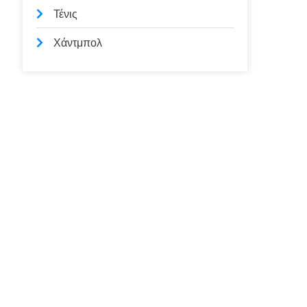
Τένις
Χάντμπολ