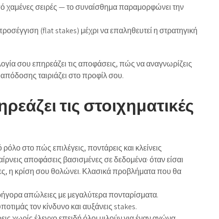
ό χαμένες σειρές — το συναίσθημα παραμορφώνει την
οσέγγιση (flat stakes) μέχρι να επαληθευτεί η στρατηγική
γία σου επηρεάζει τις αποφάσεις, πώς να αναγνωρίζεις
απόδοσης ταιριάζει στο προφίλ σου.
ρεάζει τις στοιχηματικές
ρόλο στο πώς επιλέγεις, ποντάρεις και κλείνεις
αίρνεις αποφάσεις βασισμένες σε δεδομένα· όταν είσαι
ς, η κρίση σου θολώνει. Κλασικά προβλήματα που θα
γρήγορα απώλειες με μεγαλύτερα πονταρίσματα.
ποτιμάς τον κίνδυνο και αυξάνεις stakes.
εις χωρίς έλεγχο επειδή όλοι μιλούν για έναν αγώνα.