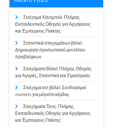
Στοίχημα Χάντμπολ: Πλήρης
Εκπαιδευτικός Οδηγός για Αρχάριους
και Έμπειρους Παίκτες
Στατιστικά στοιχημάτων βόλεϊ:
Δημιουργία προσωπικού μοντέλου
προβλέψεων
Στοιχήματα Βόλεϊ: Πλήρης Οδηγός
για Αγορές, Στατιστικά και Στρατηγικές
Στοίχημα σετ βόλεϊ: Συνδυασμοί
markets για μέγιστο κέρδος
Στοιχήματα Τένις: Πλήρης
Εκπαιδευτικός Οδηγός για Αρχάριους
και Έμπειρους Παίκτες