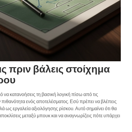
ις πριν βάλεις στοίχημα
ρου
ικό να κατανοήσεις τη βασική λογική πίσω από τις
πιθανότητα ενός αποτελέσματος. Εσύ πρέπει να βλέπεις
λά ως εργαλεία αξιολόγησης ρίσκου. Αυτό σημαίνει ότι θα
αποκλίσεις μεταξύ μπουκ και να αναγνωρίζεις πότε υπάρχει