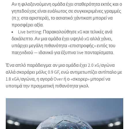
Αν η φιλοξενούμενη ομάδα έχει σταθερότητα εκτός και ο
γηπεδούχος είναι ευάλωτος σε συγκεκριμένες γραμμές
(π.χ. στα αριστερά), το ασιατικό χάντικαπ μπορεί να
προσφέρει αξία.
Live betting:
Παρακολούθησε xG και τελικές ανά
δεκάλεπτο. Αν μια ομάδα έχει υψηλό xG αλλά χάνει,
υπάρχει μεγάλη πιθανότητα «επιστροφής» εντός του
παιχνιδιού — ιδανικό για έξυπνα live πονταρίσματα.
Ένα απλό παράδειγμα: αν μια ομάδα έχει 2.0 xG/αγώνα
αλλά σκοράρει μόλις 0.9 GF, ενώ αντιμετωπίζει αντίπαλο με
1.8 xGA/αγώνα, η αγορά Over ή ο «σκορερ» μπορεί να
υποτιμά την πραγματική πιθανότητα γκολ.