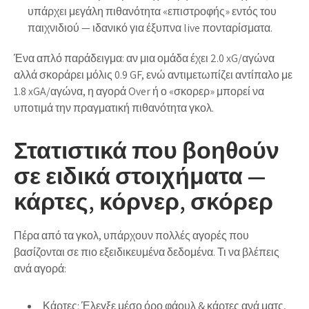
υπάρχει μεγάλη πιθανότητα «επιστροφής» εντός του
παιχνιδιού — ιδανικό για έξυπνα live πονταρίσματα.
Ένα απλό παράδειγμα: αν μια ομάδα έχει 2.0 xG/αγώνα
αλλά σκοράρει μόλις 0.9 GF, ενώ αντιμετωπίζει αντίπαλο με
1.8 xGA/αγώνα, η αγορά Over ή ο «σκορερ» μπορεί να
υποτιμά την πραγματική πιθανότητα γκολ.
Στατιστικά που βοηθούν
σε ειδικά στοιχήματα —
κάρτες, κόρνερ, σκόρερ
Πέρα από τα γκολ, υπάρχουν πολλές αγορές που
βασίζονται σε πιο εξειδικευμένα δεδομένα. Τι να βλέπεις
ανά αγορά:
Κάρτες:
Έλεγξε μέσο όρο φάουλ & κάρτες ανά ματς,