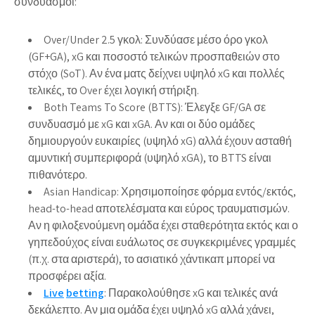
συνδυασμοί:
Over/Under 2.5 γκολ:
Συνδύασε μέσο όρο γκολ
(GF+GA), xG και ποσοστό τελικών προσπαθειών στο
στόχο (SoT). Αν ένα ματς δείχνει υψηλό xG και πολλές
τελικές, το Over έχει λογική στήριξη.
Both Teams To Score (BTTS):
Έλεγξε GF/GA σε
συνδυασμό με xG και xGA. Αν και οι δύο ομάδες
δημιουργούν ευκαιρίες (υψηλό xG) αλλά έχουν ασταθή
αμυντική συμπεριφορά (υψηλό xGA), το BTTS είναι
πιθανότερο.
Asian Handicap:
Χρησιμοποίησε φόρμα εντός/εκτός,
head-to-head αποτελέσματα και εύρος τραυματισμών.
Αν η φιλοξενούμενη ομάδα έχει σταθερότητα εκτός και ο
γηπεδούχος είναι ευάλωτος σε συγκεκριμένες γραμμές
(π.χ. στα αριστερά), το ασιατικό χάντικαπ μπορεί να
προσφέρει αξία.
Live
betting
:
Παρακολούθησε xG και τελικές ανά
δεκάλεπτο. Αν μια ομάδα έχει υψηλό xG αλλά χάνει,