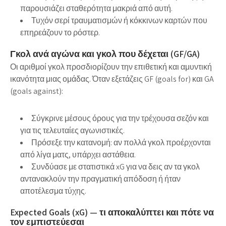
παρουσιάζει σταθερότητα μακριά από αυτή.
Τυχόν σερί τραυματισμών ή κόκκινων καρτών που
επηρεάζουν το ρόστερ.
Γκολ ανά αγώνα και γκολ που δέχεται (GF/GA)
Οι αριθμοί γκολ προσδιορίζουν την επιθετική και αμυντική
ικανότητα μιας ομάδας. Όταν εξετάζεις GF (goals for) και GA
(goals against):
Σύγκρινε μέσους όρους για την τρέχουσα σεζόν και
για τις τελευταίες αγωνιστικές.
Πρόσεξε την κατανομή: αν πολλά γκολ προέρχονται
από λίγα ματς, υπάρχει αστάθεια.
Συνδύασε με στατιστικά xG για να δεις αν τα γκολ
αντανακλούν την πραγματική απόδοση ή ήταν
αποτέλεσμα τύχης.
Expected Goals (xG) — τι αποκαλύπτει και πότε να
τον εμπιστεύεσαι