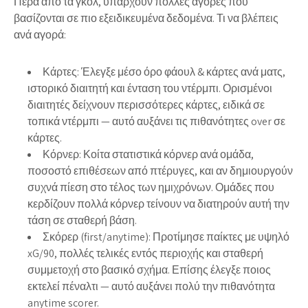
Πέρα από τα γκολ, υπάρχουν πολλές αγορές που
βασίζονται σε πιο εξειδικευμένα δεδομένα. Τι να βλέπεις
ανά αγορά:
Κάρτες:
Έλεγξε μέσο όρο φάουλ & κάρτες ανά ματς,
ιστορικό διαιτητή και ένταση του ντέρμπι. Ορισμένοι
διαιτητές δείχνουν περισσότερες κάρτες, ειδικά σε
τοπικά ντέρμπι — αυτό αυξάνει τις πιθανότητες over σε
κάρτες.
Κόρνερ:
Κοίτα στατιστικά κόρνερ ανά ομάδα,
ποσοστό επιθέσεων από πτέρυγες, και αν δημιουργούν
συχνά πίεση στο τέλος των ημιχρόνων. Ομάδες που
κερδίζουν πολλά κόρνερ τείνουν να διατηρούν αυτή την
τάση σε σταθερή βάση.
Σκόρερ (first/anytime):
Προτίμησε παίκτες με υψηλό
xG/90, πολλές τελικές εντός περιοχής και σταθερή
συμμετοχή στο βασικό σχήμα. Επίσης έλεγξε ποιος
εκτελεί πέναλτι — αυτό αυξάνει πολύ την πιθανότητα
anytime scorer.