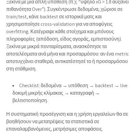
Ξεκίνα με μια απλή υπόθεση (π.χ. “υψηλό xG > 1.8 αυξάνει
πιθανότητα Over”). Συγκέντρωσε δεδομένα, χώρισε σε
train/test, κάνε backtest σε ιστορικά ματς και
χρησιμοποίησε cross-validation για να αποφύγεις
overfitting. Κατέγραψε κάθε στοίχημα και μπόνους
πληροφορίες (απόδοση, είδος αγοράς, εμπιστοσύνη).
Ξεκίνα με μικρά πονταρίσματα, ανασκόπησε τα
αποτελέσματα ανά μήνα και προσαρμόσου: αν ένα metric
αποτυγχάνει σταθερά, αντικατέστησέ το ή προσαρμόσου
στη στάθμιση.
Checklist: δεδομένα → υπόθεση → backtest → live
δοκιμή μικρής κλίμακας → καταγραφή →
βελτιστοποίηση.
Η συστηματική προσέγγιση και η χρήση εργαλείων θα σε
βοηθήσουν να μετατρέψεις τα στατιστικά σε
επαναλαμβανόμενες, μετρήσιμες αποφάσεις.