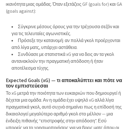
ικανότητα μιας ομάδας. Όταν εξετάζεις GF (goals for) και GA
(goals against):
Σύγκρινε μέσους όρους για την τρέχουσα σεζόν και
για τις τελευταίες αγωνιστικές.
Πρόσεξε την κατανομή: αν πολλά γκολ προέρχονται
από λίγα ματς, υπάρχει αστάθεια.
Συνδύασε με στατιστικά xG για να δεις αν τα γκολ
αντανακλούν την πραγματική απόδοση ή ήταν
αποτέλεσμα τύχης.
Expected Goals (xG) — τι αποκαλύπτει και πότε να
τον εμπιστεύεσαι
Το xG μετρά την ποιότητα των ευκαιριών που δημιουργεί ή
δέχεται μια ομάδα. Αν η ομάδα έχει υψηλό xG αλλά λίγα
πραγματικά γκολ, αυτό συχνά σημαίνει πως η επίδοσή της
δικαιολογεί μεγαλύτερο αριθμό γκολ στο μέλλον — μια
ένδειξη πιθανής “επιστροφής στην απόδοση”. Εσύ
μπορείς να το χρησιμοποιήσεις για να βρεις ματς όπου οι