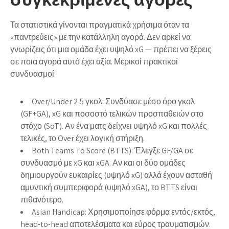
Τα στατιστικά γίνονται πραγματικά χρήσιμα όταν τα
«παντρεύεις» με την κατάλληλη αγορά. Δεν αρκεί να
γνωρίζεις ότι μια ομάδα έχει υψηλό xG — πρέπει να ξέρεις
σε ποια αγορά αυτό έχει αξία. Μερικοί πρακτικοί
συνδυασμοί:
Over/Under 2.5 γκολ:
Συνδύασε μέσο όρο γκολ
(GF+GA), xG και ποσοστό τελικών προσπαθειών στο
στόχο (SoT). Αν ένα ματς δείχνει υψηλό xG και πολλές
τελικές, το Over έχει λογική στήριξη.
Both Teams To Score (BTTS):
Έλεγξε GF/GA σε
συνδυασμό με xG και xGA. Αν και οι δύο ομάδες
δημιουργούν ευκαιρίες (υψηλό xG) αλλά έχουν ασταθή
αμυντική συμπεριφορά (υψηλό xGA), το BTTS είναι
πιθανότερο.
Asian Handicap:
Χρησιμοποίησε φόρμα εντός/εκτός,
head-to-head αποτελέσματα και εύρος τραυματισμών.