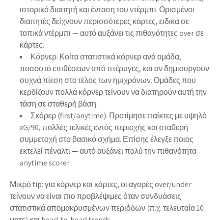
ιστορικό διαιτητή και ένταση του ντέρμπι. Ορισμένοι
διαιτητές δείχνουν περισσότερες κάρτες, ειδικά σε
τοπικά ντέρμπι — αυτό αυξάνει τις πιθανότητες over σε
κάρτες.
Κόρνερ:
Κοίτα στατιστικά κόρνερ ανά ομάδα,
ποσοστό επιθέσεων από πτέρυγες, και αν δημιουργούν
συχνά πίεση στο τέλος των ημιχρόνων. Ομάδες που
κερδίζουν πολλά κόρνερ τείνουν να διατηρούν αυτή την
τάση σε σταθερή βάση.
Σκόρερ (first/anytime):
Προτίμησε παίκτες με υψηλό
xG/90, πολλές τελικές εντός περιοχής και σταθερή
συμμετοχή στο βασικό σχήμα. Επίσης έλεγξε ποιος
εκτελεί πέναλτι — αυτό αυξάνει πολύ την πιθανότητα
anytime scorer.
Μικρό tip: για κόρνερ και κάρτες, οι αγορές over/under
τείνουν να είναι πιο προβλέψιμες όταν συνδυάσεις
στατιστικά απομακρυσμένων περιόδων (π.χ. τελευταία 10
ματς) και head-to-head trends.