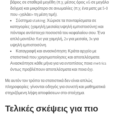
βάρος σε σταθερά μεγέθη (π.χ. μέσος όρος xG σε μεγάλο
δείγμα) και μικρότερο σε ανωμαλίες (π.χ. ένα ματς με 5-0
που «χαλάει» τη μέση τιμή).
Σύστημα staking:
Χώρισε τα πονταρίσματα σε
κατηγορίες (χαμηλή/μεσαία/υψηλή εμπιστοσύνη) και
πόνταρε αντίστοιχα ποσοστά του κεφαλαίου σου. Ένα
απλό μοντέλο: flat για χαμηλή, 2x για μεσαία, 3x για
υψηλή εμπιστοσύνη.
Καταγραφή και ανασκόπηση:
Κράτα αρχείο με
στατιστικά που χρησιμοποίησες και αποτελέσματα.
Ανασκόπησε κάθε μήνα για να εντοπίσεις ποια metrics
όντως προβλέπουν αποτελέσματα και ποια όχι.
Με αυτόν τον τρόπο τα στατιστικά δεν είναι απλώς
πληροφορίες· γίνονται οδηγός για συνετή και μαθηματικά
στηριζόμενη λήψη αποφάσεων στο στοίχημα.
Τελικές σκέψεις για πιο