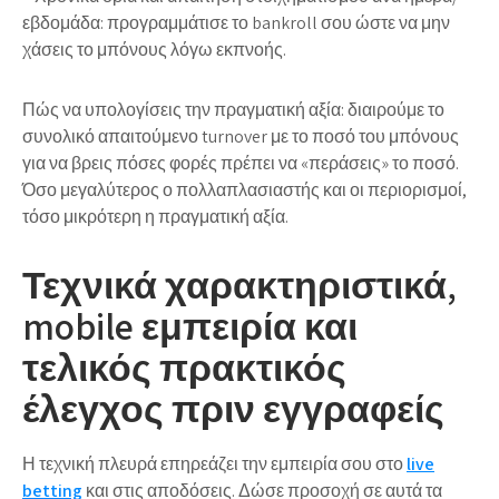
εβδομάδα: προγραμμάτισε το bankroll σου ώστε να μην
χάσεις το μπόνους λόγω εκπνοής.
Πώς να υπολογίσεις την πραγματική αξία: διαιρούμε το
συνολικό απαιτούμενο turnover με το ποσό του μπόνους
για να βρεις πόσες φορές πρέπει να «περάσεις» το ποσό.
Όσο μεγαλύτερος ο πολλαπλασιαστής και οι περιορισμοί,
τόσο μικρότερη η πραγματική αξία.
Τεχνικά χαρακτηριστικά,
mobile εμπειρία και
τελικός πρακτικός
έλεγχος πριν εγγραφείς
Η τεχνική πλευρά επηρεάζει την εμπειρία σου στο
live
betting
και στις αποδόσεις. Δώσε προσοχή σε αυτά τα