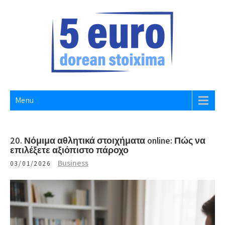
Skip
to
content
5 EURO DOREAN STOIXIMA
Website
Menu
20. Νόμιμα αθλητικά στοιχήματα online: Πώς να
επιλέξετε αξιόπιστο πάροχο
Business
03/01/2026