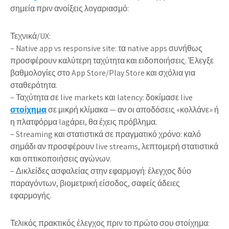
σημεία πριν ανοίξεις λογαριασμό:
Τεχνικά/UX:
– Native app vs responsive site: τα native apps συνήθως
προσφέρουν καλύτερη ταχύτητα και ειδοποιήσεις. Έλεγξε
βαθμολογίες στο App Store/Play Store και σχόλια για
σταθερότητα.
– Ταχύτητα σε live markets και latency: δοκίμασε live
στοίχημα
σε μικρή κλίμακα — αν οι αποδόσεις «κολλάνε» ή
η πλατφόρμα lagάρει, θα έχεις πρόβλημα.
– Streaming και στατιστικά σε πραγματικό χρόνο: καλό
σημάδι αν προσφέρουν live streams, λεπτομερή στατιστικά
και οπτικοποιήσεις αγώνων.
– Δικλείδες ασφαλείας στην εφαρμογή: έλεγχος δύο
παραγόντων, βιομετρική είσοδος, σαφείς άδειες
εφαρμογής.
Τελικός πρακτικός έλεγχος πριν το πρώτο σου στοίχημα: