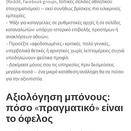
(Reddit, Facebook groups, τοπικές σελίδες αθλητικού
στοιχηματισμού) — εκεί συνήθως βρίσκεις πιο ειλικρινείς
εμπειρίες.
– Ψάξε για καταγγελίες σε ρυθμιστικές αρχές ή σε σελίδες
καταναλωτών: υπάρχει ιστορικό επιβολής προστίμων ή
ανακλήσεων αδειών;
– Προσέξτε «αφυδατωμένες» κριτικές: πολύ γενικές,
υπερβολικά θετικές ή αρνητικές χωρίς λεπτομέρειες συχνά
υποδηλώνουν ψεύτικα προφίλ.
– Δοκίμασε μόνος σου τις υπηρεσίες πριν δεσμεύσεις
μεγάλα ποσά — ένα μικρό κατάθεση/ανάληψη θα σε πείσει
για την αξιοπιστία.
Αξιολόγηση μπόνους:
πόσο «πραγματικό» είναι
το όφελος