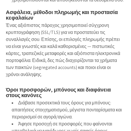
Ασφάλεια, μέθοδοι πληρωμής και προστασία
κεφαλαίων
Ένας αξιόπιστος πάροχος χρησιμοποιεί σύγχρονη
κρυπτογράφηση (SSL/TLS) για να προστατεύει τις
συναλλαγές σου. Επίσης, οι επιλογές πληρωμής πρέπει
να είναι γνωστές και καλά καθορισμένες — πιστωτικές
κάρτες, τραπεζικές μεταφορές και αξιόπιστα ηλεκτρονικά
πορτοφόλια. Ειδικά, δες πώς διαχειρίζονται τα χρήματα
των παικτών (segregated accounts) και ποιοι είναι οι
χρόνοι ανάληψης.
Όροι προσφορών, μπόνους και διαφάνεια
στους κανόνες
Διάβασε προσεκτικά τους όρους για μπόνους:
απαιτήσεις στοιχηματισμού, μέγιστα πονταρίσματα και
περιορισμοί σε αγορά/αγώνα.
Άφησε προσοχή σε προσφορές που φαίνονται
υπερβολικά γενναιόδωρες χωρίς σαφείς όρους —