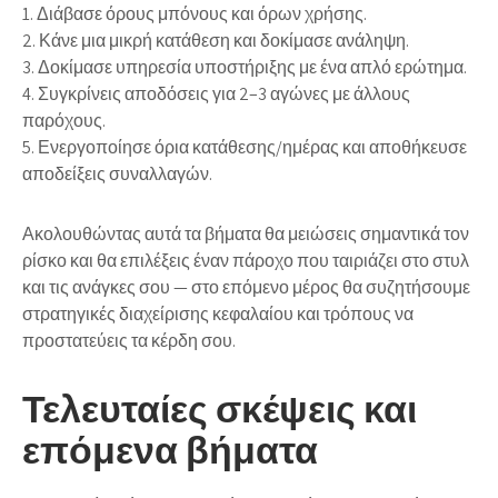
1. Διάβασε όρους μπόνους και όρων χρήσης.
2. Κάνε μια μικρή κατάθεση και δοκίμασε ανάληψη.
3. Δοκίμασε υπηρεσία υποστήριξης με ένα απλό ερώτημα.
4. Συγκρίνεις αποδόσεις για 2–3 αγώνες με άλλους
παρόχους.
5. Ενεργοποίησε όρια κατάθεσης/ημέρας και αποθήκευσε
αποδείξεις συναλλαγών.
Ακολουθώντας αυτά τα βήματα θα μειώσεις σημαντικά τον
ρίσκο και θα επιλέξεις έναν πάροχο που ταιριάζει στο στυλ
και τις ανάγκες σου — στο επόμενο μέρος θα συζητήσουμε
στρατηγικές διαχείρισης κεφαλαίου και τρόπους να
προστατεύεις τα κέρδη σου.
Τελευταίες σκέψεις και
επόμενα βήματα