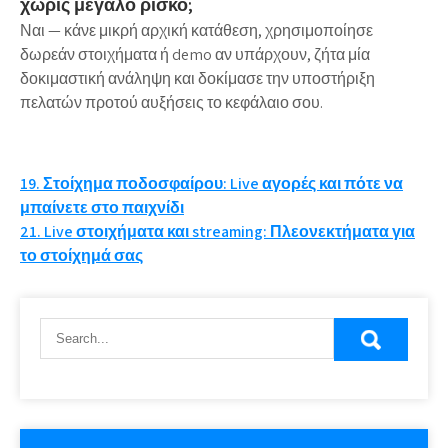
χωρίς μεγάλο ρίσκο;
Ναι — κάνε μικρή αρχική κατάθεση, χρησιμοποίησε
δωρεάν στοιχήματα ή demo αν υπάρχουν, ζήτα μία
δοκιμαστική ανάληψη και δοκίμασε την υποστήριξη
πελατών προτού αυξήσεις το κεφάλαιο σου.
Post
19. Στοίχημα ποδοσφαίρου: Live αγορές και πότε να
μπαίνετε στο παιχνίδι
navigation
21. Live στοιχήματα και streaming: Πλεονεκτήματα για
το στοίχημά σας