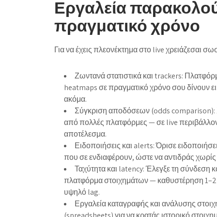
Εργαλεία παρακολού
πραγματικό χρόνο
Για να έχεις πλεονέκτημα στο live χρειάζεσαι σωσ
Ζωντανά στατιστικά και trackers:
Πλατφόρμε
heatmaps σε πραγματικό χρόνο σου δίνουν ε
ακόμα.
Σύγκριση αποδόσεων (odds comparison):
από πολλές πλατφόρμες — σε live περιβάλλον,
αποτέλεσμα.
Ειδοποιήσεις και alerts:
Όρισε ειδοποιήσει
που σε ενδιαφέρουν, ώστε να αντιδράς χωρίς
Ταχύτητα και latency:
Έλεγξε τη σύνδεση κα
πλατφόρμα στοιχημάτων — καθυστέρηση 1–2 δ
υψηλό lag.
Εργαλεία καταγραφής και ανάλυσης στοιχ
(spreadsheets) για να κρατάς ιστορικό στοιχ