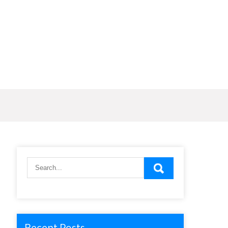
Recent Posts