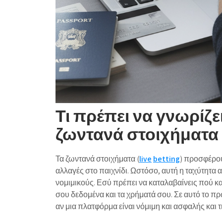
Τι πρέπει να γνωρίζει
ζωντανά στοιχήματα
Τα ζωντανά στοιχήματα (
live
betting
) προσφέρου
αλλαγές στο παιχνίδι. Ωστόσο, αυτή η ταχύτητα 
νομιμικούς. Εσύ πρέπει να καταλαβαίνεις πού κ
σου δεδομένα και τα χρήματά σου. Σε αυτό το π
αν μια πλατφόρμα είναι νόμιμη και ασφαλής και τ