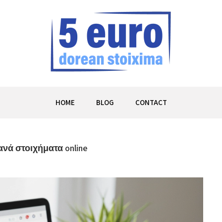
STOIXIMA
HOME
BLOG
CONTACT
ανά στοιχήματα online