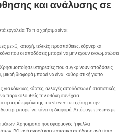
θησης και ανάλυσης σε
τά εργαλεία. Τα πιο χρήσιμα είναι:
ς με xG, κατοχή, τελικές προσπάθειες, κόρνερ και
ικόνα που οι αποδόσεις μπορεί να μην έχουν ενσωματώσει
Χρησιμοποίησε υπηρεσίες που συγκρίνουν αποδόσεις
 μικρή διαφορά μπορεί να είναι καθοριστική για το
ς για κόκκινες κάρτες, αλλαγές αποδόσεων ή στατιστικές
 να παρακολουθείς την οθόνη συνέχεια.
ι τη σειρά εμφάνισης του stream σε σχέση με την
ευτερ. μπορεί να κάνει τη διαφορά. Απόφυγε streams με
ημάτων:
Χρησιμοποίησε εφαρμογές ή φύλλα
ημάτων, ROI ανά αγορά και στατιστική απόδοση ανά τύπο