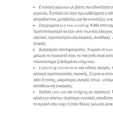
Επιλογή αγώνων με βάση την ειδικότητά σ
γεγονός. Εστίασε σε λίγα πρωταθλήματα ή αθλ
απρόβλεπτες μεταβολές και θα εντοπίζεις ευκα
Στοχευμένα pre-live scouting:
Κάθε στοιχημα
προϋπολογισμό αν έχει γίνει σωστός έλεγχος 
τακτικές προπονητών και καιρικές συνθήκες. 
έναρξη.
Διαχείριση πονταρίσματος:
Χώρισε το bank
μείωσε το ποσοστό όταν το παιχνίδι είναι ασ
πλεονέκτημα ή δεδομένα υπέρ σου.
Exploiting momentum και ειδικές αγορές:
Α
αλλαγή προπονητικής τακτικής. Συχνά οι απο
αξία. Επίσης, μικρότερες αγορές όπως «επόμ
αστάθεια και ευκαιρίες.
Χρήση cash-out και hedging με προσοχή:
Τ
αλλά έχει κόστος (λιγότερο ευνοϊκές αποδόσε
το αρχικό σου edge ή όταν θέλεις μείωση ρίσκ