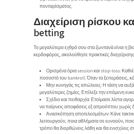
πονταρίσματος.
Διαχείριση ρίσκου κα
betting
Το μεγαλύτερο εχθρό σου στα ζωντανά είναι η βι
κερδοφόρος, ακολούθησε πρακτικές διαχείρισης
Ορισμένα όρια session και stop-loss:
Καθιέ
ποσοστό του bankroll. Όταν τα ξεπεράσεις, 
Μην κυνηγάς τις απώλειες:
Η τάση να αυξά
μεγαλύτερες ζημίες. Επίλεξε την επόμενη ευκα
Σχέδιο και πειθαρχία:
Ετοίμασε λίστα αγορ
να παίρνεις αποφάσεις εξ απροόπτου χωρίς 
Ανασκόπηση αποτελεσμάτων:
Κάνε τακτι
λειτουργούν, ποια αθλήματα σε ευνοούν, ποιο
τρόπο θα διορθώνεις λάθη και θα ενισχύεις 