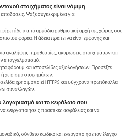
ντανού στοιχήματος είναι νόμιμη
 αποδόσεις. Ψάξε συγκεκριμένα για:
ναφέρει άδεια από αρμόδια ρυθμιστική αρχή της χώρας σου
ιόπιστου φορέα. Η άδεια πρέπει να είναι εμφανής και
 για αναλήψεις, προθεσμίες, ακυρώσεις στοιχημάτων και
υν επαγγελματισμό.
ητα φόρουμ και ιστοσελίδες αξιολογήσεων. Προσέξτε
 χειρισμό στοιχημάτων.
 σελίδα χρησιμοποιεί HTTPS και σύγχρονα πρωτόκολλα
και συναλλαγών.
ν λογαριασμό και το κεφάλαιό σου
 να ενεργοποιήσεις πρακτικές ασφάλειας και να
οναδικό, σύνθετο κωδικό και ενεργοποίησε τον έλεγχο