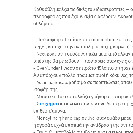
Κάθε άθλημα έχει τις δικές του ιδιαιτερότητες — 
πληροφορίες που έχουν αξία διαφέρουν. Ακολουθ
αθλήματα:
– Ποδόσφαιρο: Εστίασε στο momentum και στις σ
target, κατοχή στην αντίπαλη περιοχή, κόρνερ).
– Next goal: αν η ομάδα Α πιέζει μετά από αλλ
υπέρ της θα μειωθούν — ποντάρεις όταν έχεις στο
– Over/Under live: αν σε πρώτο 45λεπτο υπήρχε έν
Αν υπάρχουν πολλοί τραυματισμοί ή κόκκινες, το
– Asian handicap: χρήσιμο σε περιπτώσεις όπου 
ισοφάρισης.
– Μπάσκετ: Το σκορ αλλάζει γρήγορα — παρακολ
–
Στοίχημα
σε σύνολο πόντων ανά δεύτερο ημίχρ
επίθεση/άμυνα.
– Moneyline ή handicap σε live: όταν ομάδα με 
η αγορά συχνά υποτιμά την αντίδραση της αντιπ
– Τένις: Οι μεταβολές συμβαίνουν σε σετ και μπρέ