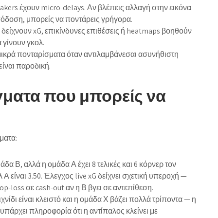
ers έχουν micro-delays. Αν βλέπεις αλλαγή στην εικόνα
απόδοση, μπορείς να ποντάρεις γρήγορα.
 δείχνουν xG, επικίνδυνες επιθέσεις ή heatmaps βοηθούν
 γίνουν γκολ.
 μικρά πονταρίσματα όταν αντιλαμβάνεσαι ασυνήθιστη
 είναι παροδική.
γματα που μπορείς να
ματα:
άδα Β, αλλά η ομάδα Α έχει 8 τελικές και 6 κόρνερ τον
 είναι 3.50. Έλεγχος live xG δείχνει σχετική υπεροχή —
op-loss σε cash-out αν η Β βγει σε αντεπίθεση.
ιχνίδι είναι κλειστό και η ομάδα Χ βάζει πολλά τρίποντα — η
 υπάρχει πληροφορία ότι η αντίπαλος κλείνει με