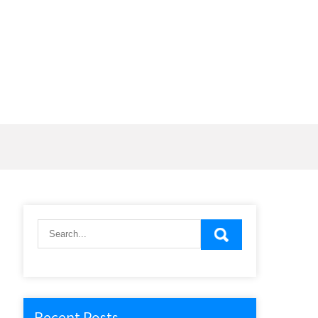
Recent Posts