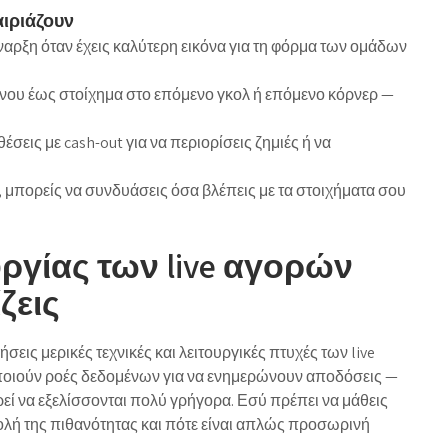
αιριάζουν
έναρξη όταν έχεις καλύτερη εικόνα για τη φόρμα των ομάδων
νου έως στοίχημα στο επόμενο γκολ ή επόμενο κόρνερ —
έσεις με cash-out για να περιορίσεις ζημιές ή να
, μπορείς να συνδυάσεις όσα βλέπεις με τα στοιχήματα σου
υργίας των live αγορών
ζεις
ήσεις μερικές τεχνικές και λειτουργικές πτυχές των live
ποιούν ροές δεδομένων για να ενημερώνουν αποδόσεις —
ρεί να εξελίσσονται πολύ γρήγορα. Εσύ πρέπει να μάθεις
ολή της πιθανότητας και πότε είναι απλώς προσωρινή