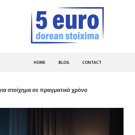
STOIXIMA
HOME
BLOG
CONTACT
 για στοίχημα σε πραγματικό χρόνο