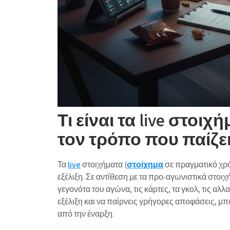
Τι είναι τα live στοι
τον τρόπο που παίζε
Τα
live
στοιχήματα (
στοίχημα
σε πραγματικό χρό
εξέλιξη. Σε αντίθεση με τα προ-αγωνιστικά στο
γεγονότα του αγώνα, τις κάρτες, τα γκολ, τις αλλα
εξέλιξη και να παίρνεις γρήγορες αποφάσεις, μπ
από την έναρξη.