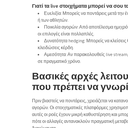
Γιατί τα live στοιχήματα μπορεί να σου τ
Ευελιξία: Μπορείς να ποντάρεις μετά την 
ή των αθλητών.
Ποικιλία αγορών: Από αποτέλεσμα ημιχρό
οι επιλογές είναι πολλαπλές.
Δυνατότητα hedging: Μπορείς να κλείσεις θ
κλειδώσεις κέρδη.
Αμεσότητα: Αν παρακολουθείς live stream
σε πραγματικό χρόνο.
Βασικές αρχές λειτο
που πρέπει να γνωρί
Πριν βιαστείς να ποντάρεις, χρειάζεται να κατανο
αγορών. Οι στοιχηματικές πλατφόρμες χρησιμο
αυτές οι ροές έχουν μικρή καθυστέρηση και μπο
πότε οι αλλαγές αντανακλούν πραγματική μεταβ