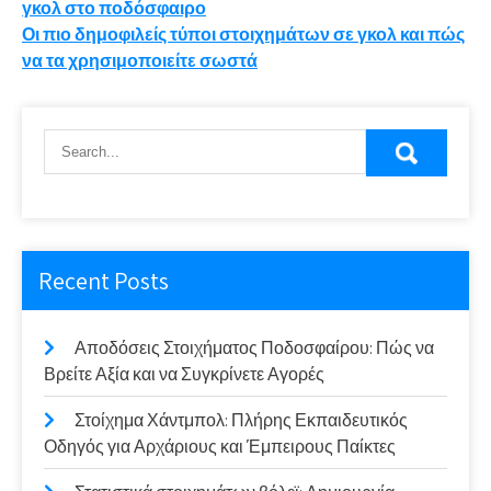
γκολ στο ποδόσφαιρο
navigation
Οι πιο δημοφιλείς τύποι στοιχημάτων σε γκολ και πώς
να τα χρησιμοποιείτε σωστά
Recent Posts
Αποδόσεις Στοιχήματος Ποδοσφαίρου: Πώς να
Βρείτε Αξία και να Συγκρίνετε Αγορές
Στοίχημα Χάντμπολ: Πλήρης Εκπαιδευτικός
Οδηγός για Αρχάριους και Έμπειρους Παίκτες