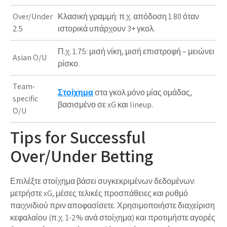
Over/Under
Κλασική γραμμή: π.χ. απόδοση 1.80 όταν
2.5
ιστορικά υπάρχουν 3+ γκολ.
Π.χ. 1.75: μισή νίκη, μισή επιστροφή – μειώνει
Asian O/U
ρίσκο.
Team-
Στοίχημα
στα γκολ μόνο μίας ομάδας,
specific
βασισμένο σε xG και lineup.
O/U
Tips for Successful
Over/Under Betting
Επιλέξτε στοίχημα βάσει συγκεκριμένων δεδομένων:
μετρήστε
xG
, μέσες τελικές προσπάθειες και ρυθμό
παιχνιδιού πριν αποφασίσετε. Χρησιμοποιήστε
διαχείριση
κεφαλαίου
(π.χ. 1-2% ανά στοίχημα) και προτιμήστε αγορές