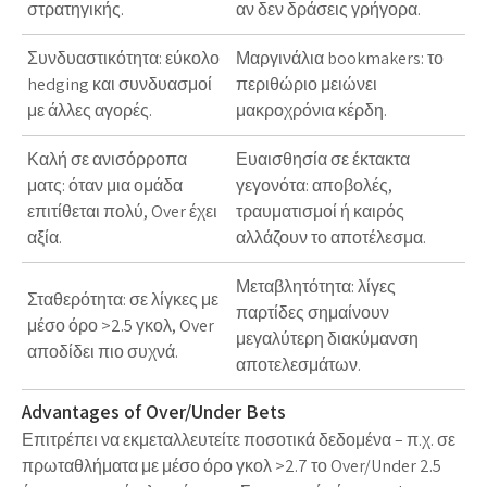
στρατηγικής.
αν δεν δράσεις γρήγορα.
Συνδυαστικότητα
: εύκολο
Μαργινάλια bookmakers
: το
hedging και συνδυασμοί
περιθώριο μειώνει
με άλλες αγορές.
μακροχρόνια κέρδη.
Καλή σε ανισόρροπα
Ευαισθησία σε έκτακτα
ματς
: όταν μια ομάδα
γεγονότα
: αποβολές,
επιτίθεται πολύ, Over έχει
τραυματισμοί ή καιρός
αξία.
αλλάζουν το αποτέλεσμα.
Μεταβλητότητα
: λίγες
Σταθερότητα
: σε λίγκες με
παρτίδες σημαίνουν
μέσο όρο >2.5 γκολ, Over
μεγαλύτερη διακύμανση
αποδίδει πιο συχνά.
αποτελεσμάτων.
Advantages of Over/Under Bets
Επιτρέπει να εκμεταλλευτείτε
ποσοτικά δεδομένα
– π.χ. σε
πρωταθλήματα με μέσο όρο γκολ >2.7 το Over/Under 2.5