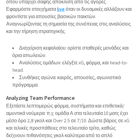
όπου υπάρχει σαφής αποκλίση από τις αγορές.
Εφαρμόστε στοιχήματα
live
όταν οι δυναμικές αλλάζουν και
φροντίστε για
απουσίες βασικών παικτών
.
Αναγνωρίζοντας τη σημασία της συνέπειας στις αναλύσεις
και την τήρηση στρατηγικής.
Διαχείριση κεφαλαίου
: ορίστε σταθερές μονάδες και
όρια απωλειών.
Αναλύσεις ομάδων
: ελέγξτε xG, φόρμα, και head-to-
head.
Συνθήκες αγώνα
: καιρός, απουσίες, αγωνιστικό
πρόγραμμα.
Analyzing Team Performance
Εξετάστε λεπτομερώς
φόρμα
, συστήματα και επιθετικά/
αμυντικά νούμερα: π.χ. ομάδα Α στα τελευταία 10 ματς έχει
μέσο όρο 2,8 γκολ και Over 2.5 σε 7/10. Δώστε βάρος σε
xG
και τελικές προσπάθειες στο τελευταίο τρίτο, καθώς
δείχνουν πιθανότητες γκολ καλύτερα από το απλό