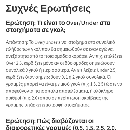
Συχνές Ερωτήσεις
Ερώτηση: Τι είναι το Over/Under στα
στοιχήματα σε γκολ;
Απάντηση: Το Over/Under είναι στοίχημα στο συνολικό
πλήθος των γκολ που θα σημειωθούν σε έναν αγώνα,
ανεξάρτητα από το ποια ομάδα σκοράρει. Αν π.χ. επιλέξετε
Over 2.5, κερδίζετε μόνο αν οι δύο ομάδες σημειώσουν
συνολικά 3 γκολ ή περισσότερα. Αν επιλέξετε Under 2.5,
κερδίζετε όταν σημειωθούν 0, 1 ή 2 γκολ συνολικά. Οι
γραμμές μπορεί να είναι με μισό γκολ (π.χ. 1.5, 2.5) ώστε να
αποφεύγονται τα ισόπαλα αποτελέσματα, ή ολόκληροι
αριθμοί (π.χ. 2.0) όπου σε περίπτωση ακρίβειας της
γραμμής υπάρχει επιστροφή στοιχήματος.
Ερώτηση: Πώς διαβάζονται οι
διαφορετικές γραμμές (0.5, 1.5, 2.5, 2.0,