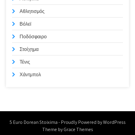
Αθλητισμός
Βόλεϊ
Ποδόσφαιρο
Στοίχημα
Τένις
Χάντμπολ
5 Euro Dorean Stoixima - Proudly Powered by WordPress
Theme by Grace Themes