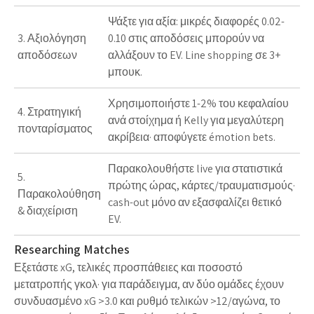
Ψάξτε για αξία: μικρές διαφορές 0.02-
3. Αξιολόγηση
0.10 στις αποδόσεις μπορούν να
αποδόσεων
αλλάξουν το EV.
Line shopping
σε 3+
μπουκ.
Χρησιμοποιήστε 1-2% του κεφαλαίου
4. Στρατηγική
ανά στοίχημα ή Kelly για μεγαλύτερη
πονταρίσματος
ακρίβεια· αποφύγετε émotion bets.
Παρακολουθήστε live για στατιστικά
5.
πρώτης ώρας, κάρτες/τραυματισμούς·
Παρακολούθηση
cash-out
μόνο αν εξασφαλίζει θετικό
& διαχείριση
EV.
Researching Matches
Εξετάστε xG, τελικές προσπάθειες και ποσοστό
μετατροπής γκολ· για παράδειγμα, αν δύο ομάδες έχουν
συνδυασμένο xG >3.0 και ρυθμό τελικών >12/αγώνα, το