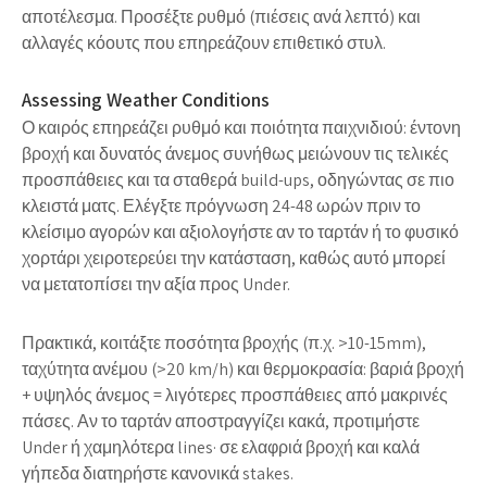
αποτέλεσμα. Προσέξτε ρυθμό (πιέσεις ανά λεπτό) και
αλλαγές κόουτς που επηρεάζουν επιθετικό στυλ.
Assessing Weather Conditions
Ο
καιρός
επηρεάζει ρυθμό και ποιότητα παιχνιδιού: έντονη
βροχή και δυνατός άνεμος συνήθως μειώνουν τις τελικές
προσπάθειες και τα σταθερά build-ups, οδηγώντας σε πιο
κλειστά ματς. Ελέγξτε πρόγνωση 24-48 ωρών πριν το
κλείσιμο αγορών και αξιολογήστε αν το ταρτάν ή το φυσικό
χορτάρι χειροτερεύει την κατάσταση, καθώς αυτό μπορεί
να μετατοπίσει την αξία προς
Under
.
Πρακτικά, κοιτάξτε ποσότητα βροχής (π.χ. >10-15mm),
ταχύτητα ανέμου (>20 km/h) και θερμοκρασία:
βαριά βροχή
+ υψηλός άνεμος = λιγότερες προσπάθειες από μακρινές
πάσες. Αν το ταρτάν αποστραγγίζει κακά, προτιμήστε
Under
ή χαμηλότερα lines· σε ελαφριά βροχή και καλά
γήπεδα διατηρήστε κανονικά stakes.