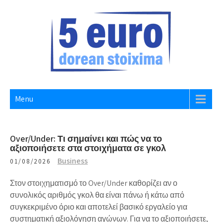
Skip
to
content
5 EURO DOREAN STOIXIMA
Website
Menu
Over/Under: Τι σημαίνει και πώς να το
αξιοποιήσετε στα στοιχήματα σε γκολ
Business
01/08/2026
Στον στοιχηματισμό το
Over/Under
καθορίζει αν ο
συνολικός αριθμός γκολ θα είναι πάνω ή κάτω από
συγκεκριμένο όριο και αποτελεί βασικό εργαλείο για
συστηματική αξιολόγηση αγώνων. Για να το αξιοποιήσετε,