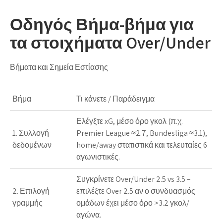
Οδηγός Βήμα-βήμα για
τα στοιχήματα Over/Under
Βήματα και Σημεία Εστίασης
Βήμα
Τι κάνετε / Παράδειγμα
Ελέγξτε xG, μέσο όρο γκολ (π.χ.
1. Συλλογή
Premier League ≈2.7, Bundesliga ≈3.1),
δεδομένων
home/away στατιστικά και τελευταίες 6
αγωνιστικές.
Συγκρίνετε Over/Under 2.5 vs 3.5 –
2. Επιλογή
επιλέξτε Over 2.5 αν ο συνδυασμός
γραμμής
ομάδων έχει μέσο όρο >3.2 γκολ/
αγώνα.