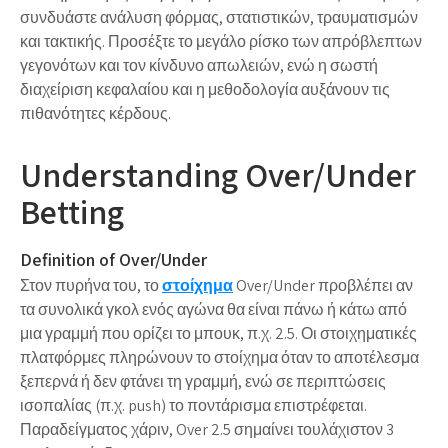
συνδυάστε ανάλυση φόρμας, στατιστικών, τραυματισμών
και τακτικής. Προσέξτε το
μεγάλο ρίσκο
των απρόβλεπτων
γεγονότων και τον κίνδυνο απωλειών, ενώ η σωστή
διαχείριση κεφαλαίου
και η μεθοδολογία αυξάνουν τις
πιθανότητες κέρδους.
Understanding Over/Under
Betting
Definition of Over/Under
Στον πυρήνα του, το
στοίχημα
Over/Under
προβλέπει αν
τα συνολικά γκολ ενός αγώνα θα είναι πάνω ή κάτω από
μια γραμμή που ορίζει το μπουκ, π.χ.
2.5
. Οι στοιχηματικές
πλατφόρμες πληρώνουν το στοίχημα όταν το αποτέλεσμα
ξεπερνά ή δεν φτάνει τη γραμμή, ενώ σε περιπτώσεις
ισοπαλίας (π.χ.
push
) το ποντάρισμα επιστρέφεται.
Παραδείγματος χάριν,
Over 2.5
σημαίνει τουλάχιστον 3