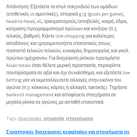
Απάντηση: Εξετάστε τα στυλ παιχνιδιού των ομάδων
(επιθετικές vs αμυντικές), ιστορικά g/g (goals per game),
head‑to‑head, xG, τραυματισμούς/αποβολές, καιρό, έδρα,
κούραση/προγραμματισμό αγώνων και κινήτρο (π.χ.
τελικός, βαθμοί). Κάντε line‑shopping για καλύτερες
αποδόσεις και χρησιμοποιήστε στατιστικές όπως
ποσοστό τελικών τελικών, ευκαιρίες δημιουργίας και γκολ
πρώτου ημίχρονου. Για διαχείριση ρίσκου προτιμήστε
Asian totals όταν θέλετε μερική προστασία, περιορίστε
πονταρίσματα σε αξία και όχι συναίσθημα, και εξετάστε live
betting για να εκμεταλλευτείτε αλλαγές στην εικόνα του
αγώνα (π.χ. κόκκινες κάρτες ή αλλαγές τακτικής). Τηρήστε
bankroll management και αποφύγετε στοιχήματα σε
μεγάλα ρίσκα σε αγώνες με ασταθή στατιστικά.
Tags:
OverUnder
,
σημασία
,
στοιχήματα
Post
Στρατηγικές διαχείρισης κεφαλαίου για στοιχήματα σε