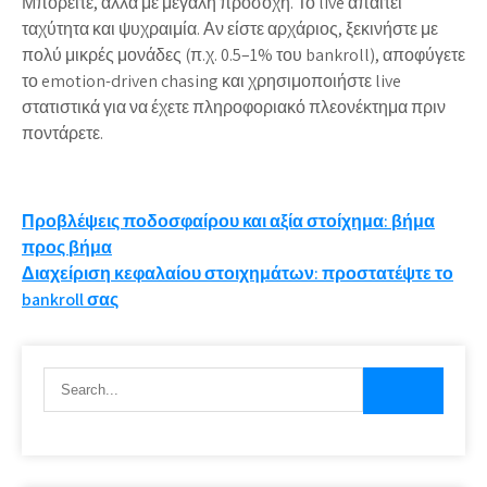
Μπορείτε, αλλά με μεγάλη προσοχή. Το live απαιτεί
ταχύτητα και ψυχραιμία. Αν είστε αρχάριος, ξεκινήστε με
πολύ μικρές μονάδες (π.χ. 0.5–1% του bankroll), αποφύγετε
το emotion-driven chasing και χρησιμοποιήστε live
στατιστικά για να έχετε πληροφοριακό πλεονέκτημα πριν
ποντάρετε.
Post
Προβλέψεις ποδοσφαίρου και αξία στοίχημα: βήμα
προς βήμα
navigation
Διαχείριση κεφαλαίου στοιχημάτων: προστατέψτε το
bankroll σας