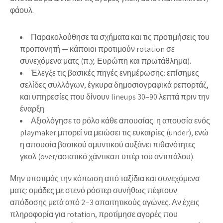
φάουλ.
Παρακολούθησε τα σχήματα και τις προτιμήσεις του
προπονητή — κάποιοι προτιμούν rotation σε
συνεχόμενα ματς (π.χ. Ευρώπη και πρωτάθλημα).
Έλεγξε τις βασικές πηγές ενημέρωσης: επίσημες
σελίδες συλλόγων, έγκυρα δημοσιογραφικά ρεπορτάζ,
και υπηρεσίες που δίνουν lineups 30–90 λεπτά πριν την
έναρξη.
Αξιολόγησε το ρόλο κάθε απουσίας: η απουσία ενός
playmaker μπορεί να μειώσει τις ευκαιρίες (under), ενώ
η απουσία βασικού αμυντικού αυξάνει πιθανότητες
γκολ (over/ασιατικό χάντικαπ υπέρ του αντιπάλου).
Μην υποτιμάς την κόπωση από ταξίδια και συνεχόμενα
ματς: ομάδες με στενό ρόστερ συνήθως πέφτουν
απόδοσης μετά από 2–3 απαιτητικούς αγώνες. Αν έχεις
πληροφορία για rotation, προτίμησε αγορές που