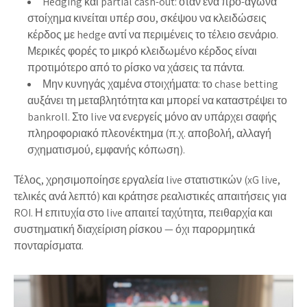
Hedging και partial cash-out: όταν ένα προ-αγώνα
στοίχημα κινείται υπέρ σου, σκέψου να κλειδώσεις
κέρδος με hedge αντί να περιμένεις το τέλειο σενάριο.
Μερικές φορές το μικρό κλειδωμένο κέρδος είναι
προτιμότερο από το ρίσκο να χάσεις τα πάντα.
Μην κυνηγάς χαμένα στοιχήματα: το chase betting
αυξάνει τη μεταβλητότητα και μπορεί να καταστρέψει το
bankroll. Στο live να ενεργείς μόνο αν υπάρχει σαφής
πληροφοριακό πλεονέκτημα (π.χ. αποβολή, αλλαγή
σχηματισμού, εμφανής κόπωση).
Τέλος, χρησιμοποίησε εργαλεία live στατιστικών (xG live,
τελικές ανά λεπτό) και κράτησε ρεαλιστικές απαιτήσεις για
ROI. Η επιτυχία στο live απαιτεί ταχύτητα, πειθαρχία και
συστηματική διαχείριση ρίσκου — όχι παρορμητικά
πονταρίσματα.