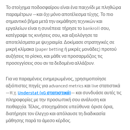
Το στοίχημα ποδοσφαίρου είναι ένα παιχνίδι με πληθώρα
παραμέτρων —και όχι μόνο αποτέλεσμα τύχης. Το πιο
σημαντικό βήμα μετά την εκμάθηση τεχνικών και
εργαλείων είναι η συνέπεια: τήρησε το bankroll σου,
κατέγραψε τις κινήσεις σου, και αξιολόγησε τα
αποτελέσματα με ψυχραιμία. Δοκίμασε στρατηγικές σε
μικρή κλίμακα (paper betting ή μικρές μονάδες) προτού
αυξήσεις το ρίσκο, και μάθε να προσαρμόζεις τις
προσεγγίσεις σου αν τα δεδομένα αλλάζουν.
Για να παραμένεις ενημερωμένος, χρησιμοποίησε
αξιόπιστες πηγές για advanced metrics και live στατιστικά
—π.χ.
Understat (xG στατιστικά)
— και συνδυάσε αυτές τις
πληροφορίες με την προσωπική σου ανάλυση και
πειθαρχία. Τέλος, στοιχημάτισε υπεύθυνα: όρισε όρια,
διατήρησε τον έλεγχο και απόλαυσε τη διαδικασία
μάθησης παρά το άμεσο κέρδος.