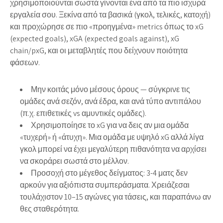
χρησιμοποιούνται σωστά γίνονται ένα από τα πιο ισχυρά
εργαλεία σου. Ξεκίνα από τα βασικά (γκολ, τελικές, κατοχή)
και προχώρησε σε πιο «προηγμένα» metrics όπως το xG
(expected goals), xGA (expected goals against), xG
chain/pxG, και οι μεταβλητές που δείχνουν ποιότητα
φάσεων.
Μην κοιτάς μόνο μέσους όρους — σύγκρινε τις
ομάδες ανά σεζόν, ανά έδρα, και ανά τύπο αντιπάλου
(π.χ. επιθετικές vs αμυντικές ομάδες).
Χρησιμοποίησε το xG για να δεις αν μια ομάδα
«τυχερή» ή «άτυχη». Μια ομάδα με υψηλό xG αλλά λίγα
γκολ μπορεί να έχει μεγαλύτερη πιθανότητα να αρχίσει
να σκοράρει σωστά στο μέλλον.
Προσοχή στο μέγεθος δείγματος: 3-4 ματς δεν
αρκούν για αξιόπιστα συμπεράσματα. Χρειάζεσαι
τουλάχιστον 10–15 αγώνες για τάσεις, και παραπάνω αν
θες σταθερότητα.