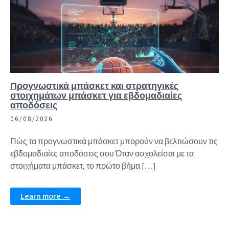
Προγνωστικά μπάσκετ και στρατηγικές
στοιχημάτων μπάσκετ για εβδομαδιαίες
αποδόσεις
06/08/2026
Πώς τα προγνωστικά μπάσκετ μπορούν να βελτιώσουν τις
εβδομαδιαίες αποδόσεις σου Όταν ασχολείσαι με τα
στοιχήματα μπάσκετ, το πρώτο βήμα […]
Learn more →